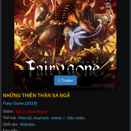
Trailer
NHỮNG THIÊN THẦN SA NGÃ
Fairy Gone (2019)
Status:
Tập 12-End Vietsub
Thể loại:
Phim bộ
,
Hoạt hình - Anime ✅
,
Siêu nhiên
,
Quốc gia:
Nhật Bản
,
Đạo diễn: