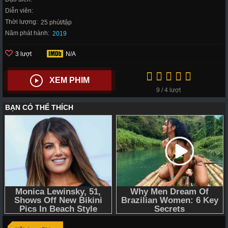
Diễn viên:
Thời lượng:
25 phút/tập
Năm phát hành:
2019
3 lượt
N/A
XEM PHIM
9 / 4 lượt