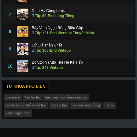
Diên Hy Công Lược
7
Tập 80-End Lồng Tiếng
Bảy Viên Ngọc Rồng Siêu Cấp
8
Tập 131-End Vietsub+Thuyết Minh
Sứ Giả Thần Chết
9
Tập 366-End Vietsub
Boruto: Naruto Thế Hệ Kế Tiếp
10
Tập 247 Vietsub
TỪ KHÓA PHỔ BIẾN
one piece
đảo hải tặc
bảy viên ngọc rồng siêu cấp
boruto naruto thế hệ kế tiếp
dragon ball
bảy viên ngọc rồng
naruto
7 viên ngọc rồng