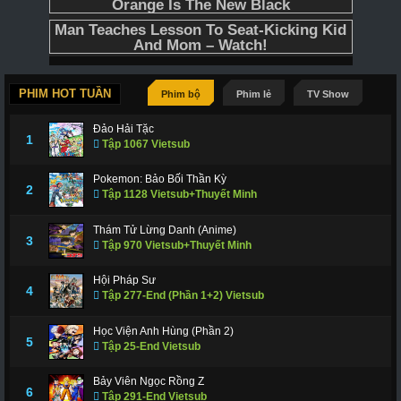
PHIM HOT TUẦN
Phim bộ
Phim lẻ
TV Show
Đảo Hải Tặc
1
Tập 1067 Vietsub
Pokemon: Bảo Bối Thần Kỳ
2
Tập 1128 Vietsub+Thuyết Minh
Thám Tử Lừng Danh (Anime)
3
Tập 970 Vietsub+Thuyết Minh
Hội Pháp Sư
4
Tập 277-End (Phần 1+2) Vietsub
Học Viện Anh Hùng (Phần 2)
5
Tập 25-End Vietsub
Bảy Viên Ngọc Rồng Z
6
Tập 291-End Vietsub