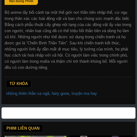
Nội dung Phim
Bộ anime lấy bối cảnh tại một thế giới nơi thần tiên nhập thể, cư ngụ
trong thân xác các loài động vật và ban cho chúng sức mạnh đặc biệt.
Bằng cách phẫu thuật cấy ghép nội tạng của các động vật ấy vào trong
con người, nhân loại cũng đã có thế triệu hồi thần tiên và dùng họ làm
vũ khí. Những người như thế được sử dụng trong chiến tranh và họ
được gọi là “Chiến Binh Thần Tiên”. Sau khi chiến tranh kết thúc,
những người lính ấy dần mất đi mục tiêu, lý tưởng của mình, họ phải
học cách tái hoà nhập với xã hội. Có người làm việc trong chính phủ,
có người làm trong mafia và thậm chí trở thành khủng bố. Mỗi người
đều có con đường riêng.
TỪ KHÓA
những thiên thần sa ngã
,
fairy gone
,
truyện ma hay
PHIM LIÊN QUAN