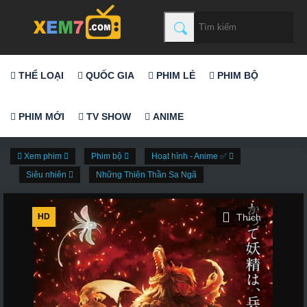
THỂ LOẠI
QUỐC GIA
PHIM LẺ
PHIM BỘ
PHIM MỚI
TV SHOW
ANIME
Xem phim
Phim bộ
Hoạt hình - Anime ✅
Siêu nhiên
Những Thiên Thần Sa Ngã
HD