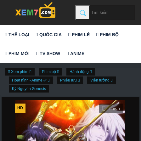
THỂ LOẠI
QUỐC GIA
PHIM LẺ
PHIM BỘ
PHIM MỚI
TV SHOW
ANIME
Xem phim
Phim bộ
Hành động
Hoạt hình - Anime ✅
Phiêu lưu
Viễn tưởng
Kỷ Nguyên Genesis
HD