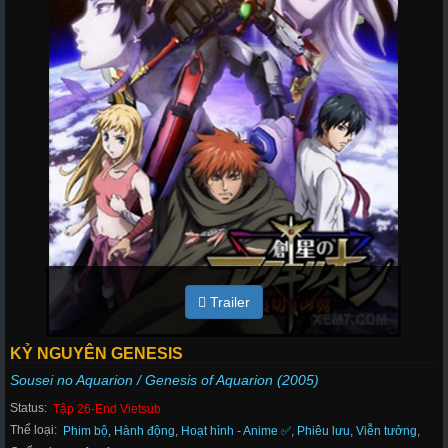
Trailer
KỶ NGUYÊN GENESIS
Sousei no Aquarion / Genesis of Aquarion (2005)
Status:
Tập 26-End Vietsub
Thể loại:
Phim bộ
,
Hành động
,
Hoạt hình - Anime ✅
,
Phiêu lưu
,
Viễn tưởng
,