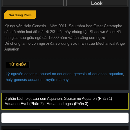
Nội dung Phim
Kỷ nguyên Holy Genesis . Năm 0011. Sau thảm họa Great Catatrophe
dân số nhân loại đã mất đi 2/3. Lúc này chủng tộc Shadown Angel đã
tỉnh giấc sau giấc ngủ dài 12000 năm và tấn công con người
Để chống lại nó con người đã sử dụng sức mạnh của Mechanical Angel
Aquarion
TỪ KHÓA
kỷ nguyên genesis
,
sousei no aquarion
,
genesis of aquarion
,
aquarion
,
holy genesis aquarion
,
truyện ma hay
3 phần tách biệt của seri Aquarion. Sousei no Aquarion (Phần 1) -
Aquarion Evol (Phần 2) - Aquarion Logos (Phần 3)