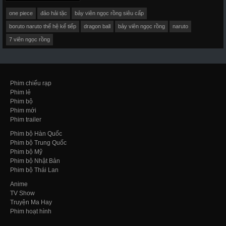
one piece
đảo hải tặc
bảy viên ngọc rồng siêu cấp
boruto naruto thế hệ kế tiếp
dragon ball
bảy viên ngọc rồng
naruto
7 viên ngọc rồng
Phim chiếu rạp
Phim lẻ
Phim bộ
Phim mới
Phim trailer
Phim bộ Hàn Quốc
Phim bộ Trung Quốc
Phim bộ Mỹ
Phim bộ Nhật Bản
Phim bộ Thái Lan
Anime
TV Show
Truyện Ma Hay
Phim hoạt hình