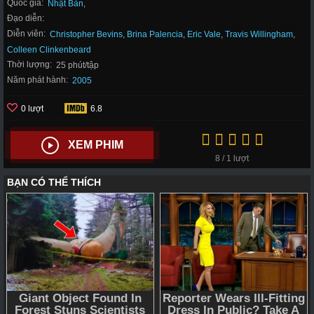
Quốc gia:
Nhật Bản
,
Đạo diễn:
Diễn viên:
Christopher Bevins
,
Brina Palencia
,
Eric Vale
,
Travis Willingham
,
Colleen Clinkenbeard
Thời lượng:
25 phút/tập
Năm phát hành:
2005
0 lượt
6.8
XEM PHIM
8 / 1 lượt