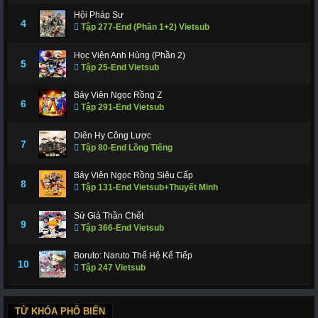
Hội Pháp Sư
4
Tập 277-End (Phần 1+2) Vietsub
Học Viện Anh Hùng (Phần 2)
5
Tập 25-End Vietsub
Bảy Viên Ngọc Rồng Z
6
Tập 291-End Vietsub
Diên Hy Công Lược
7
Tập 80-End Lồng Tiếng
Bảy Viên Ngọc Rồng Siêu Cấp
8
Tập 131-End Vietsub+Thuyết Minh
Sứ Giả Thần Chết
9
Tập 366-End Vietsub
Boruto: Naruto Thế Hệ Kế Tiếp
10
Tập 247 Vietsub
TỪ KHÓA PHỔ BIẾN