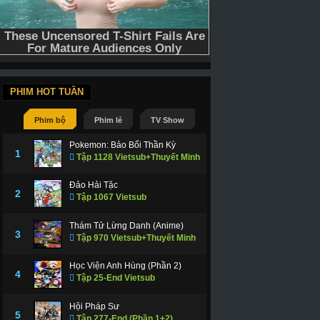
PHIM HOT TUẦN
Phim bộ
Phim lẻ
TV Show
Pokemon: Bảo Bối Thần Kỳ
1
Tập 1128 Vietsub+Thuyết Minh
Đảo Hải Tặc
2
Tập 1067 Vietsub
Thám Tử Lừng Danh (Anime)
3
Tập 970 Vietsub+Thuyết Minh
Học Viện Anh Hùng (Phần 2)
4
Tập 25-End Vietsub
Hội Pháp Sư
5
Tập 277-End (Phần 1+2)