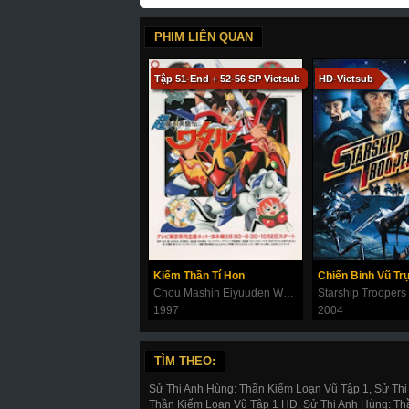
PHIM LIÊN QUAN
Tập 51-End + 52-56 SP Vietsub
HD-Vietsub
Kiếm Thần Tí Hon
Chou Mashin Eiyuuden Wataru / Super Demon Hero Wataru
1997
2004
TÌM THEO:
Sử Thi Anh Hùng: Thần Kiếm Loạn Vũ Tập 1, Sử Thi
Thần Kiếm Loạn Vũ Tập 1 HD, Sử Thi Anh Hùng: Thầ