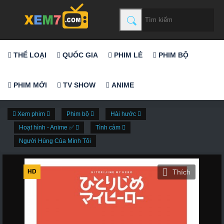
THỂ LOẠI
QUỐC GIA
PHIM LẺ
PHIM BỘ
PHIM MỚI
TV SHOW
ANIME
Xem phim
Phim bộ
Hài hước
Hoạt hình - Anime ✅
Tình cảm
Người Hùng Của Mình Tôi
HD