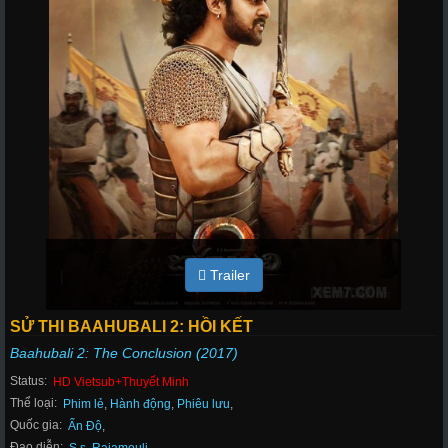
Trailer
SỬ THI BAAHUBALI 2: HỒI KẾT
Baahubali 2: The Conclusion (2017)
Status:
HD Vietsub+Thuyết Minh
Thể loại:
Phim lẻ
,
Hành động
,
Phiêu lưu
,
Quốc gia:
Ấn Độ
,
Đạo diễn: