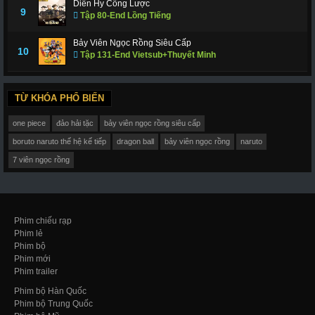
Diên Hy Công Lược
9
Tập 80-End Lồng Tiếng
Bảy Viên Ngọc Rồng Siêu Cấp
10
Tập 131-End Vietsub+Thuyết Minh
TỪ KHÓA PHỔ BIẾN
one piece
đảo hải tặc
bảy viên ngọc rồng siêu cấp
boruto naruto thế hệ kế tiếp
dragon ball
bảy viên ngọc rồng
naruto
7 viên ngọc rồng
Phim chiếu rạp
Phim lẻ
Phim bộ
Phim mới
Phim trailer
Phim bộ Hàn Quốc
Phim bộ Trung Quốc