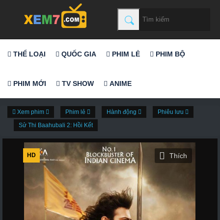
THỂ LOẠI
QUỐC GIA
PHIM LẺ
PHIM BỘ
PHIM MỚI
TV SHOW
ANIME
Xem phim
Phim lẻ
Hành động
Phiêu lưu
Sử Thi Baahubali 2: Hồi Kết
HD