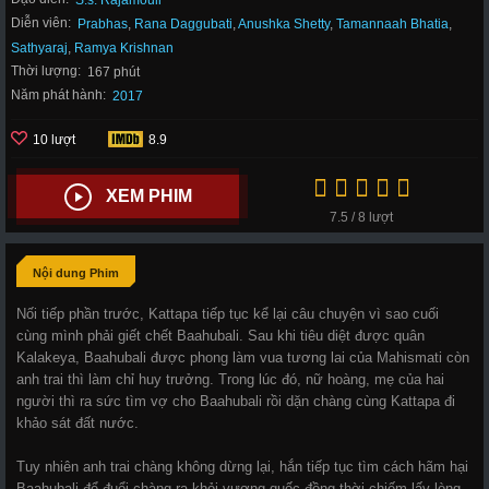
S.s. Rajamouli
Diễn viên:
Prabhas
,
Rana Daggubati
,
Anushka Shetty
,
Tamannaah Bhatia
,
Sathyaraj
,
Ramya Krishnan
Thời lượng:
167 phút
Năm phát hành:
2017
10 lượt
8.9
XEM PHIM
7.5 / 8 lượt
Nội dung Phim
Nối tiếp phần trước, Kattapa tiếp tục kể lại câu chuyện vì sao cuối
cùng mình phải giết chết Baahubali. Sau khi tiêu diệt được quân
Kalakeya, Baahubali được phong làm vua tương lai của Mahismati còn
anh trai thì làm chỉ huy trưởng. Trong lúc đó, nữ hoàng, mẹ của hai
người thì ra sức tìm vợ cho Baahubali rồi dặn chàng cùng Kattapa đi
khảo sát đất nước.
Tuy nhiên anh trai chàng không dừng lại, hắn tiếp tục tìm cách hãm hại
Baahubali để đuổi chàng ra khỏi vương quốc đồng thời chiếm lấy lòng