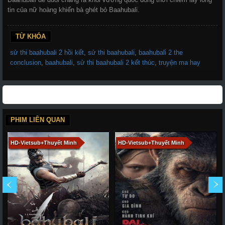
tin của nữ hoàng khiến bà ghét bỏ Baahubali.
TỪ KHÓA
sử thi baahubali 2 hồi kết
,
sử thi baahubali
,
baahubali 2 the
conclusion
,
baahubali
,
sử thi baahubali 2 kết thúc
,
truyện ma hay
PHIM LIÊN QUAN
HD-Vietsub+Thuyết Minh
HD-Vietsub+Thuyết Minh