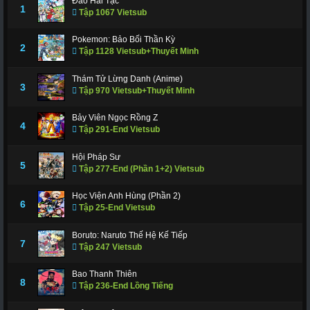
Đảo Hải Tặc
1
Tập 1067 Vietsub
Pokemon: Bảo Bối Thần Kỳ
2
Tập 1128 Vietsub+Thuyết Minh
Thám Tử Lừng Danh (Anime)
3
Tập 970 Vietsub+Thuyết Minh
Bảy Viên Ngọc Rồng Z
4
Tập 291-End Vietsub
Hội Pháp Sư
5
Tập 277-End (Phần 1+2) Vietsub
Học Viện Anh Hùng (Phần 2)
6
Tập 25-End Vietsub
Boruto: Naruto Thế Hệ Kế Tiếp
7
Tập 247 Vietsub
Bao Thanh Thiên
8
Tập 236-End Lồng Tiếng