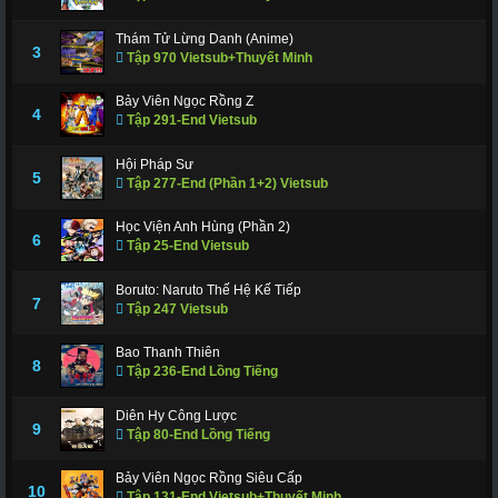
Thám Tử Lừng Danh (Anime)
3
Tập 970 Vietsub+Thuyết Minh
Bảy Viên Ngọc Rồng Z
4
Tập 291-End Vietsub
Hội Pháp Sư
5
Tập 277-End (Phần 1+2) Vietsub
Học Viện Anh Hùng (Phần 2)
6
Tập 25-End Vietsub
Boruto: Naruto Thế Hệ Kế Tiếp
7
Tập 247 Vietsub
Bao Thanh Thiên
8
Tập 236-End Lồng Tiếng
Diên Hy Công Lược
9
Tập 80-End Lồng Tiếng
Bảy Viên Ngọc Rồng Siêu Cấp
10
Tập 131-End Vietsub+Thuyết Minh