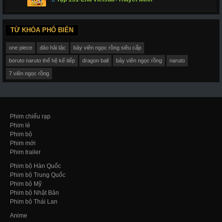
TỪ KHÓA PHỔ BIẾN
one piece
đảo hải tặc
bảy viên ngọc rồng siêu cấp
boruto naruto thế hệ kế tiếp
dragon ball
bảy viên ngọc rồng
naruto
7 viên ngọc rồng
Phim chiếu rạp
Phim lẻ
Phim bộ
Phim mới
Phim trailer
Phim bộ Hàn Quốc
Phim bộ Trung Quốc
Phim bộ Mỹ
Phim bộ Nhật Bản
Phim bộ Thái Lan
Anime