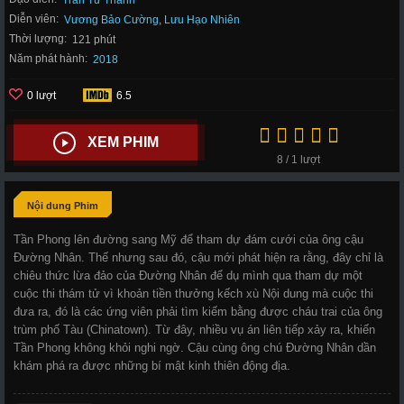
Trần Tư Thành
Diễn viên:
Vương Bảo Cường
,
Lưu Hạo Nhiên
Thời lượng:
121 phút
Năm phát hành:
2018
0 lượt
6.5
XEM PHIM
8 / 1 lượt
Nội dung Phim
Tần Phong lên đường sang Mỹ để tham dự đám cưới của ông cậu
Đường Nhân. Thế nhưng sau đó, cậu mới phát hiện ra rằng, đây chỉ là
chiêu thức lừa đảo của Đường Nhân để dụ mình qua tham dự một
cuộc thi thám tử vì khoản tiền thưởng kếch xù Nội dung mà cuộc thi
đưa ra, đó là các ứng viên phải tìm kiếm bằng được cháu trai của ông
trùm phố Tàu (Chinatown). Từ đây, nhiều vụ án liên tiếp xảy ra, khiến
Tần Phong không khỏi nghi ngờ. Cậu cùng ông chú Đường Nhân dần
khám phá ra được những bí mật kinh thiên động địa.