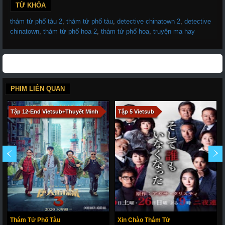
TỪ KHÓA
thám tử phố tàu 2
,
thám tử phố tàu
,
detective chinatown 2
,
detective
chinatown
,
thám tử phố hoa 2
,
thám tử phố hoa
,
truyện ma hay
PHIM LIÊN QUAN
Tập 12-End Vietsub+Thuyết Minh
Tập 5 Vietsub
Thám Tử Phố Tàu
Xin Chào Thám Tử