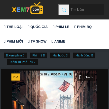
THỂ LOẠI
QUỐC GIA
PHIM LẺ
PHIM BỘ
PHIM MỚI
TV SHOW
ANIME
Xem phim
Phim lẻ
Hài hước
Hành động
Thám Tử Phố Tàu 2
HD