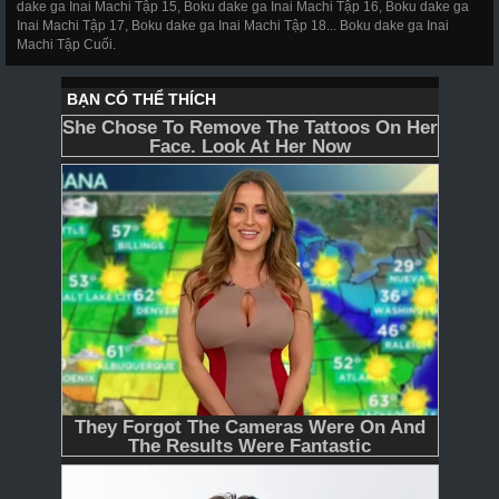
dake ga Inai Machi Tập 15, Boku dake ga Inai Machi Tập 16, Boku dake ga
Inai Machi Tập 17, Boku dake ga Inai Machi Tập 18... Boku dake ga Inai
Machi Tập Cuối.