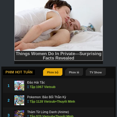
PHIM HOT TUẦN
Phim bộ
Phim lẻ
TV Show
Đảo Hải Tặc
1
Tập 1067 Vietsub
Pokemon: Bảo Bối Thần Kỳ
2
Tập 1128 Vietsub+Thuyết Minh
Thám Tử Lừng Danh (Anime)
3
Tập 970 Vietsub+Thuyết Minh