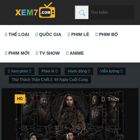
THỂ LOẠI
QUỐC GIA
PHIM LẺ
PHIM BỘ
PHIM MỚI
TV SHOW
ANIME
Xem phim
Phim lẻ
Hành động
Viễn tưởng
Thử Thách Thần Chết 2: 49 Ngày Cuối Cùng
HD