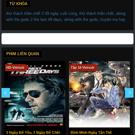
TỪ KHÓA
thử thách thần chết 2 49 ngày cuối cùng
,
thử thách thần chết
,
along
with the gods 2 the last 49 days
,
along with the gods
,
truyện ma hay
PHIM LIÊN QUAN
HD-Vietsub
Tập 16 Vietsub
3 Ngày Để Yêu, 3 Ngày Để Chết
Bình Minh Ngày Tận Thế