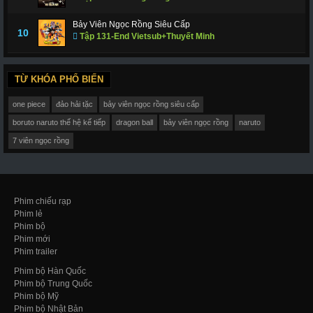
Bảy Viên Ngọc Rồng Siêu Cấp
10
Tập 131-End Vietsub+Thuyết Minh
TỪ KHÓA PHỔ BIẾN
one piece
đảo hải tặc
bảy viên ngọc rồng siêu cấp
boruto naruto thế hệ kế tiếp
dragon ball
bảy viên ngọc rồng
naruto
7 viên ngọc rồng
Phim chiếu rạp
Phim lẻ
Phim bộ
Phim mới
Phim trailer
Phim bộ Hàn Quốc
Phim bộ Trung Quốc
Phim bộ Mỹ
Phim bộ Nhật Bản