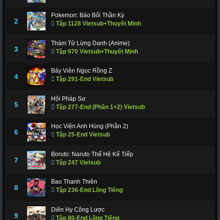
Pokemon: Bảo Bối Thần Kỳ
2
Tập 1128 Vietsub+Thuyết Minh
Thám Tử Lừng Danh (Anime)
3
Tập 970 Vietsub+Thuyết Minh
Bảy Viên Ngọc Rồng Z
4
Tập 291-End Vietsub
Hội Pháp Sư
5
Tập 277-End (Phần 1+2) Vietsub
Học Viện Anh Hùng (Phần 2)
6
Tập 25-End Vietsub
Boruto: Naruto Thế Hệ Kế Tiếp
7
Tập 247 Vietsub
Bao Thanh Thiên
8
Tập 236-End Lồng Tiếng
Diên Hy Công Lược
9
Tập 80-End Lồng Tiếng