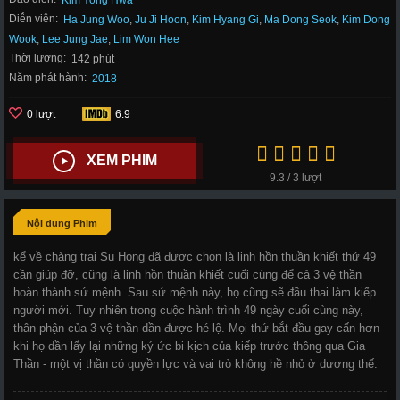
Kim Yong Hwa
Diễn viên:
Ha Jung Woo
,
Ju Ji Hoon
,
Kim Hyang Gi
,
Ma Dong Seok
,
Kim Dong
Wook
,
Lee Jung Jae
,
Lim Won Hee
Thời lượng:
142 phút
Năm phát hành:
2018
0 lượt
6.9
XEM PHIM
9.3 / 3 lượt
Nội dung Phim
kể về chàng trai Su Hong đã được chọn là linh hồn thuần khiết thứ 49
cần giúp đỡ, cũng là linh hồn thuần khiết cuối cùng để cả 3 vệ thần
hoàn thành sứ mệnh. Sau sứ mệnh này, họ cũng sẽ đầu thai làm kiếp
người mới. Tuy nhiên trong cuộc hành trình 49 ngày cuối cùng này,
thân phận của 3 vệ thần dần được hé lộ. Mọi thứ bắt đầu gay cấn hơn
khi họ dần lấy lại những ký ức bi kịch của kiếp trước thông qua Gia
Thần - một vị thần có quyền lực và vai trò không hề nhỏ ở dương thế.