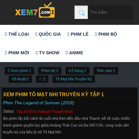
THỂ LOẠI
QUỐC GIA
PHIM LẺ
PHIM BỘ
PHIM MỚI
TV SHOW
ANIME
Xem phim
Phim bộ
Cổ trang
Tình cảm
Võ thuật
✅
Tô Mạt Nhi Truyền Kỳ
XEM PHIM TÔ MẠT NHI TRUYỀN KỲ TẬP 1
Phim The Legend of Sumoer (2018)
Status:
Tập 40-End Vietsub+Thuyết Minh
Bộ phim lấy bối cảnh từ cuối nhà Kim đến đầu nhà Thanh, kể về cuộc chiến
tranh giành quyền lực giữa Hoàng Thái Cực và Đa Nhĩ Cổn, cùng cuộc đời
truyền kỳ của tiểu tỳ nữ Tô Mạt Nhi