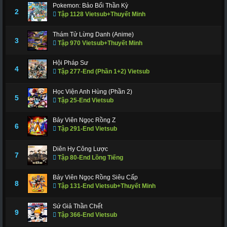
Pokemon: Bảo Bối Thần Kỳ
2
Tập 1128 Vietsub+Thuyết Minh
Thám Tử Lừng Danh (Anime)
3
Tập 970 Vietsub+Thuyết Minh
Hội Pháp Sư
4
Tập 277-End (Phần 1+2) Vietsub
Học Viện Anh Hùng (Phần 2)
5
Tập 25-End Vietsub
Bảy Viên Ngọc Rồng Z
6
Tập 291-End Vietsub
Diên Hy Công Lược
7
Tập 80-End Lồng Tiếng
Bảy Viên Ngọc Rồng Siêu Cấp
8
Tập 131-End Vietsub+Thuyết Minh
Sứ Giả Thần Chết
9
Tập 366-End Vietsub