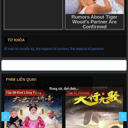
TỪ KHÓA
tô mạt nhi truyền kỳ
,
the legend of sumoer
,
the legend of jasmine
PHIM LIÊN QUAN
Tập 68-End Lồng Tiếng
Tập 57 Vietsub