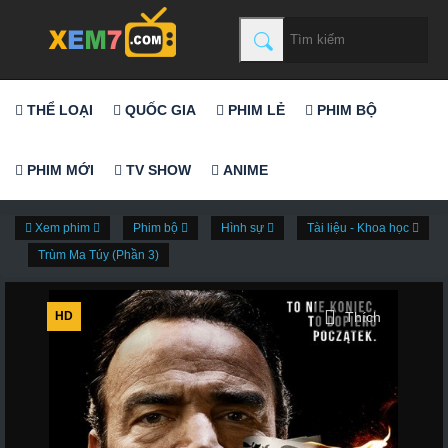
THỂ LOẠI
QUỐC GIA
PHIM LẺ
PHIM BỘ
PHIM MỚI
TV SHOW
ANIME
Xem phim
Phim bộ
Hình sự
Tài liệu - Khoa học
Trùm Ma Túy (Phần 3)
HD