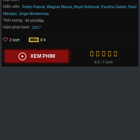
Diễn viên:
Pedro Pascal
,
Wagner Moura
,
Boyd Holbrook
,
Paulina Gaitan
,
Raúl
Méndez
,
Jorge Monterrosa
Thời lượng:
49 phút/tập
Năm phát hành:
2017
2 lượt
8.9
XEM PHIM
8.6 / 7 lượt