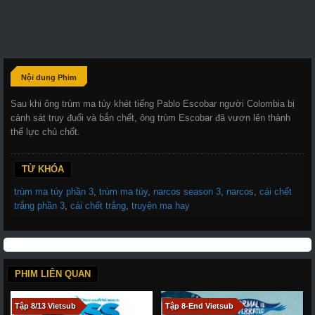
Nội dung Phim
Sau khi ông trùm ma túy khét tiếng Pablo Escobar người Colombia bị
cảnh sát truy đuổi và bắn chết, ông trùm Escobar đã vươn lên thành
thế lực chủ chốt.
TỪ KHÓA
trùm ma túy phần 3
,
trùm ma túy
,
narcos season 3
,
narcos
,
cái chết
trắng phần 3
,
cái chết trắng
,
truyện ma hay
PHIM LIÊN QUAN
Tập 8/13 Vietsub
Tập 8-End Vietsub