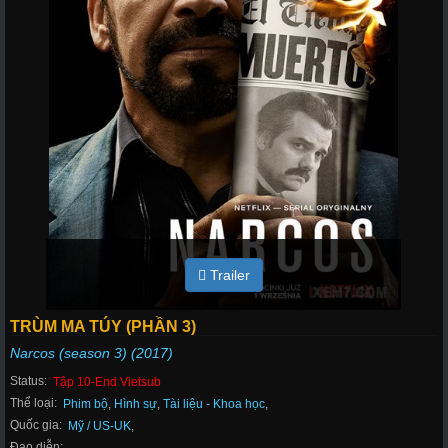
Trailer
TRÙM MA TÚY (PHẦN 3)
Narcos (season 3) (2017)
Status:
Tập 10-End Vietsub
Thể loại:
Phim bộ
,
Hình sự
,
Tài liệu - Khoa học
,
Quốc gia:
Mỹ / US-UK
,
Đạo diễn: