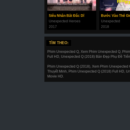
Siêu Nhân Bất Đắc Dĩ
Bước Vào Thế Gi
Unexpected Heroes
Unexpected
2017
2018
TÌM THEO:
Phim Unexpected Q, Xem Phim Unexpected Q, Phim
Full HD, Unexpected Q (2018) Bản Đẹp Phụ Đề Tiến
Phim Unexpected Q (2018), Xem Phim Unexpected Q
Thuyết Minh, Phim Unexpected Q (2018) Full HD, U
Movie HD.