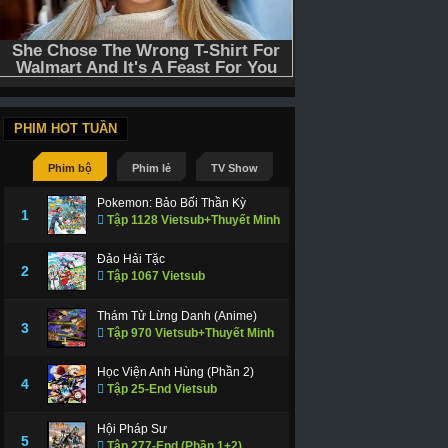
PHIM HOT TUẦN
Phim bộ
Phim lẻ
TV Show
Pokemon: Bảo Bối Thần Kỳ
1
Tập 1128 Vietsub+Thuyết Minh
Đảo Hải Tặc
2
Tập 1067 Vietsub
Thám Tử Lừng Danh (Anime)
3
Tập 970 Vietsub+Thuyết Minh
Học Viện Anh Hùng (Phần 2)
4
Tập 25-End Vietsub
Hội Pháp Sư
5
Tập 277-End (Phần 1+2)