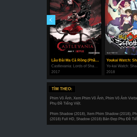
Lâu Đài Ma Cà Rồng (Phần 1)
Youkai Watch: S
Castlevania: Lords of Shadow / Castlevania Season 1
Yo-kai Watch: Sh
2017
2018
TÌM THEO:
Phim Vô Ảnh, Xem Phim Vô Ảnh, Phim Vô Ảnh Viets
Phụ Đề Tiếng Việt.
Phim Shadow (2018), Xem Phim Shadow (2018), Ph
(2018) Full HD, Shadow (2018) Bản Đẹp Phụ Đề Tiế