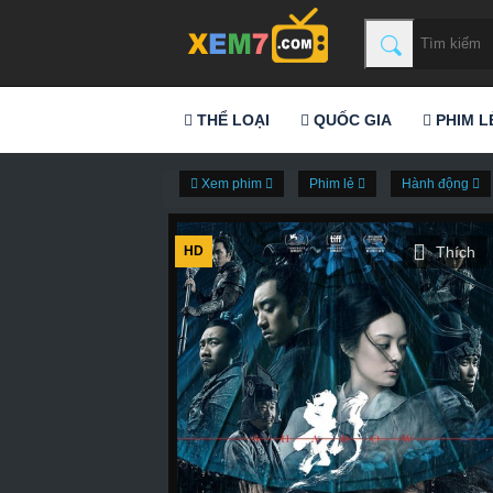
THỂ LOẠI
QUỐC GIA
PHIM L
Xem phim
Phim lẻ
Hành động
HD