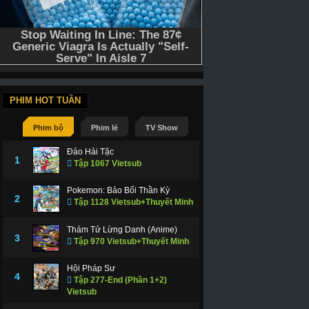
PHIM HOT TUẦN
Phim bộ
Phim lẻ
TV Show
Đảo Hải Tặc
1
Tập 1067 Vietsub
Pokemon: Bảo Bối Thần Kỳ
2
Tập 1128 Vietsub+Thuyết Minh
Thám Tử Lừng Danh (Anime)
3
Tập 970 Vietsub+Thuyết Minh
Hội Pháp Sư
4
Tập 277-End (Phần 1+2)
Vietsub