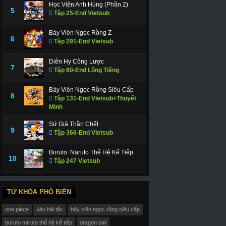
Học Viện Anh Hùng (Phần 2)
5
Tập 25-End Vietsub
Bảy Viên Ngọc Rồng Z
6
Tập 291-End Vietsub
Diên Hy Công Lược
7
Tập 80-End Lồng Tiếng
Bảy Viên Ngọc Rồng Siêu Cấp
8
Tập 131-End Vietsub+Thuyết
Minh
Sứ Giả Thần Chết
9
Tập 366-End Vietsub
Boruto: Naruto Thế Hệ Kế Tiếp
10
Tập 247 Vietsub
TỪ KHÓA PHỔ BIẾN
one piece
đảo hải tặc
bảy viên ngọc rồng siêu cấp
boruto naruto thế hệ kế tiếp
dragon ball