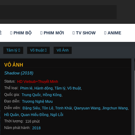
Ẻ
PHIM BỘ
PHIM MỚI
TV SHOW
ANIME
Tâm lý
Võ thuật
Vô Ảnh
VÔ ẢNH
Shadow (2018)
Status:
HD Vietsub+Thuyết Minh
Thể loại:
Phim lẻ
,
Hành động
,
Tâm lý
,
Võ thuật
,
Quốc gia:
Trung Quốc
,
Hồng Kông
,
Đạo diễn:
Trương Nghệ Mưu
Diễn viên:
Đặng Siêu
,
Tôn Lệ
,
Trịnh Khải
,
Qianyuan Wang
,
Jingchun Wang
,
Hồ Quân
,
Quan Hiểu Đồng
,
Ngô Lỗi
Thời lượng:
116 phút
Năm phát hành:
2018