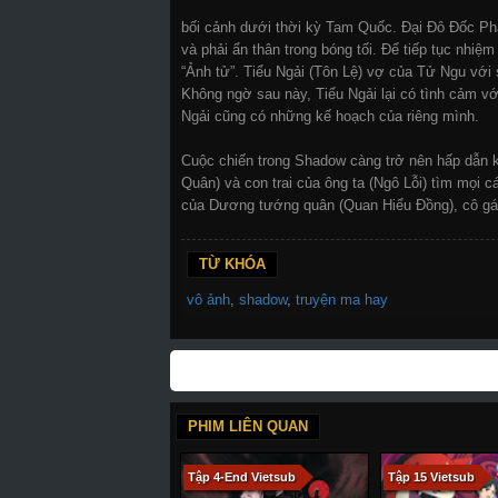
bối cảnh dưới thời kỳ Tam Quốc. Đại Đô Đốc Phá
và phải ẩn thân trong bóng tối. Để tiếp tục nhiệ
“Ảnh tử”. Tiểu Ngải (Tôn Lệ) vợ của Tử Ngu với
Không ngờ sau này, Tiểu Ngải lại có tình cảm v
Ngải cũng có những kế hoạch của riêng mình.
Cuộc chiến trong Shadow càng trở nên hấp dẫn 
Quân) và con trai của ông ta (Ngô Lỗi) tìm mọi 
của Dương tướng quân (Quan Hiểu Đồng), cô gái 
TỪ KHÓA
vô ảnh
,
shadow
,
truyện ma hay
PHIM LIÊN QUAN
Tập 4-End Vietsub
Tập 15 Vietsub