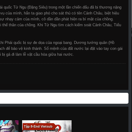
i quốc Tử Ngu (Đặng Siêu) trong một lần chiến đấu đã bị thương nặng
m vụ của mình, hắn ta giao phó cho sát thủ có tên Cảnh Châu, biệt hiệu
 sự nhạy cảm của mình, cô dần dần phát hiện ra bí mật của chồng.
ới thế thân của chồng. Khi Tử Ngu tìm cách kiểm soát Cảnh Châu, Tiểu
khi Phái quốc bị sự đe dọa của ngoại bang. Dương tướng quân (Hồ
cách để bảo vệ kinh thành. Số mệnh của đất nước lại đặt vào tay con gái
bị gả đi làm lễ vật cầu hòa giữa hai nước.
Tập 8-End Vietsub