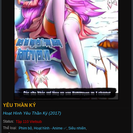
YÊU THẦN KÝ
Hoạt Hình Yêu Thần Ký (2017)
Status:
Tập 110 Vietsub
Thể loại:
Phim bộ
,
Hoạt hình - Anime ✅
,
Siêu nhiên
,