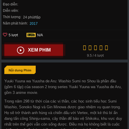
Đạo diễn:
Diễn viên:
Thời lượng:
24 phút/tập
Năm phát hành:
2017
5 lượt
N/A
XEM PHIM
9.5 / 4 lượt
Nội dung Phim
Yuuki Yuuna wa Yuusha de Aru: Washio Sumi no Shou là phần đầu
(gồm 6 tập) của season 2 trong series Yuuki Yuuna wa Yuusha de Aru,
gồm 3 anime movie.
Trong năm 298 từ thời của các vị thần, các học sinh tiểu học Sumi
Washio, Sonoko Nogi và Gin Minowa được giao nhiệm vụ quan trọng.
Họ sẽ trở thành anh hùng và chiến đấu với Vertex, một kẻ thù bí ẩn
đang tấn công Shinju-sama, cây thần để bảo vệ Shikoku, khu vực duy
nhất trên thế giới vẫn còn sống được. Điều mà họ không biết là cuộc