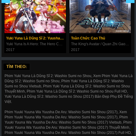
Yuki Yuna Là Dũng Sĩ 2: Yuusha No Shou
Toàn Chức Cao Thủ
Yuki Yuna Is A Hero: The Hero Chapter
The King's Avatar / Quan Zhi Gao Shou
2017
2017
TÌM THEO:
Phim Yuki Yuna Là Dũng Sĩ 2: Washio Sumi no Shou, Xem Phim Yuki Yuna Là
Dũng Sĩ 2: Washio Sumi no Shou, Phim Yuki Yuna Là Dũng Sĩ 2: Washio
Sumi no Shou Vietsub, Phim Yuki Yuna Là Dũng Sĩ 2: Washio Sumi no Shou
Thuyết Minh, Phim Yuki Yuna Là Dũng Sĩ 2: Washio Sumi no Shou Full HD,
Yuki Yuna Là Dũng Sĩ 2: Washio Sumi no Shou (2017) Bản Đẹp Phụ Đề Tiếng
Việt.
Phim Yuuki Yuuna Wa Yuusha De Aru: Washio Sumi No Shou (2017), Xem
Phim Yuuki Yuuna Wa Yuusha De Aru: Washio Sumi No Shou (2017), Phim
Yuuki Yuuna Wa Yuusha De Aru: Washio Sumi No Shou (2017) Vietsub, Phim
Yuuki Yuuna Wa Yuusha De Aru: Washio Sumi No Shou (2017) Thuyết Minh,
Phim Yuuki Yuuna Wa Yuusha De Aru: Washio Sumi No Shou (2017) Full HD,