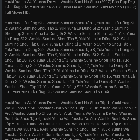
Yuuki Yuuna Wa Yuusha De Aru: Washio Sumi No Shou (2017) Bản Đẹp Phụ
Đề Tiếng Việt, Yuuki Yuuna Wa Yuusha De Aru: Washio Sumi No Shou (2017)
Full Movie HD.
Yuki Yuna Là Dũng Sĩ 2: Washio Sumi no Shou Tập 1, Yuki Yuna Là Dũng Sĩ
2: Washio Sumi no Shou Tập 2, Yuki Yuna Là Dũng Sĩ 2: Washio Sumi no
Shou Tập 3, Yuki Yuna Là Dũng Sĩ 2: Washio Sumi no Shou Tập 4, Yuki Yuna
Là Dũng Sĩ 2: Washio Sumi no Shou Tập 5, Yuki Yuna Là Dũng Sĩ 2: Washio
Sumi no Shou Tập 6, Yuki Yuna Là Dũng Sĩ 2: Washio Sumi no Shou Tập 7,
Yuki Yuna Là Dũng Sĩ 2: Washio Sumi no Shou Tập 8, Yuki Yuna Là Dũng Sĩ
2: Washio Sumi no Shou Tập 9, Yuki Yuna Là Dũng Sĩ 2: Washio Sumi no
Shou Tập 10, Yuki Yuna Là Dũng Sĩ 2: Washio Sumi no Shou Tập 11, Yuki
Yuna Là Dũng Sĩ 2: Washio Sumi no Shou Tập 12, Yuki Yuna Là Dũng Sĩ 2:
Washio Sumi no Shou Tập 13, Yuki Yuna Là Dũng Sĩ 2: Washio Sumi no Shou
Tập 14, Yuki Yuna Là Dũng Sĩ 2: Washio Sumi no Shou Tập 15, Yuki Yuna Là
Dũng Sĩ 2: Washio Sumi no Shou Tập 16, Yuki Yuna Là Dũng Sĩ 2: Washio
Sumi no Shou Tập 17, Yuki Yuna Là Dũng Sĩ 2: Washio Sumi no Shou Tập
18... Yuki Yuna Là Dũng Sĩ 2: Washio Sumi no Shou Tập Cuối.
Yuuki Yuuna Wa Yuusha De Aru: Washio Sumi No Shou Tập 1, Yuuki Yuuna
Wa Yuusha De Aru: Washio Sumi No Shou Tập 2, Yuuki Yuuna Wa Yuusha De
Aru: Washio Sumi No Shou Tập 3, Yuuki Yuuna Wa Yuusha De Aru: Washio
Sumi No Shou Tập 4, Yuuki Yuuna Wa Yuusha De Aru: Washio Sumi No Shou
Tập 5, Yuuki Yuuna Wa Yuusha De Aru: Washio Sumi No Shou Tập 6, Yuuki
Yuuna Wa Yuusha De Aru: Washio Sumi No Shou Tập 7, Yuuki Yuuna Wa
Yuusha De Aru: Washio Sumi No Shou Tập 8, Yuuki Yuuna Wa Yuusha De
Aru: Washio Sumi No Shou Tập 9, Yuuki Yuuna Wa Yuusha De Aru: Washio