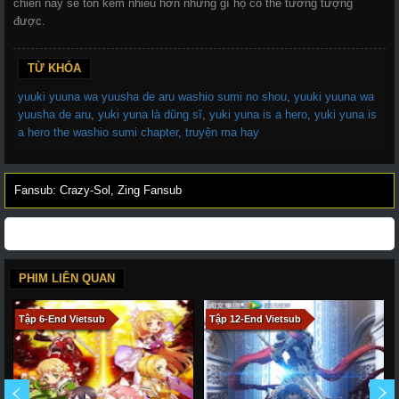
chiến này sẽ tốn kém nhiều hơn những gì họ có thể tưởng tượng
được.
TỪ KHÓA
yuuki yuuna wa yuusha de aru washio sumi no shou
,
yuuki yuuna wa
yuusha de aru
,
yuki yuna là dũng sĩ
,
yuki yuna is a hero
,
yuki yuna is
a hero the washio sumi chapter
,
truyện ma hay
Fansub: Crazy-Sol, Zing Fansub
PHIM LIÊN QUAN
Tập 6-End Vietsub
Tập 12-End Vietsub