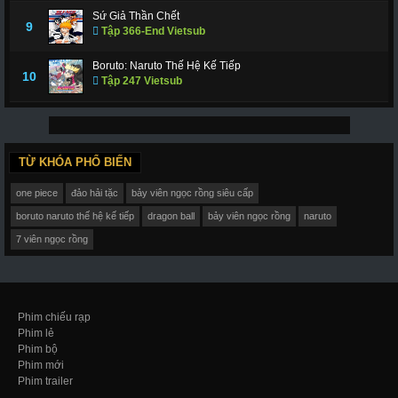
Sứ Giả Thần Chết
9
Tập 366-End Vietsub
Boruto: Naruto Thế Hệ Kế Tiếp
10
Tập 247 Vietsub
TỪ KHÓA PHỔ BIẾN
one piece
đảo hải tặc
bảy viên ngọc rồng siêu cấp
boruto naruto thế hệ kế tiếp
dragon ball
bảy viên ngọc rồng
naruto
7 viên ngọc rồng
Phim chiếu rạp
Phim lẻ
Phim bộ
Phim mới
Phim trailer