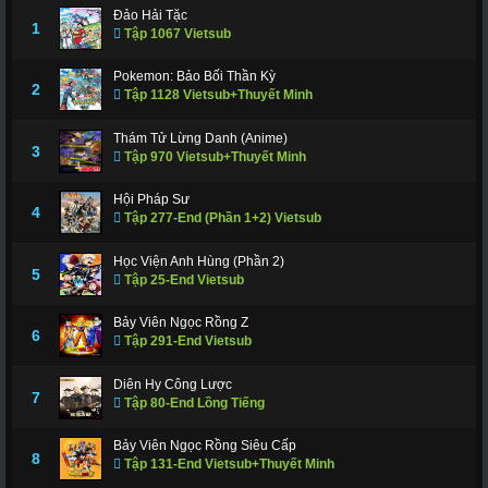
Đảo Hải Tặc
1
Tập 1067 Vietsub
Pokemon: Bảo Bối Thần Kỳ
2
Tập 1128 Vietsub+Thuyết Minh
Thám Tử Lừng Danh (Anime)
3
Tập 970 Vietsub+Thuyết Minh
Hội Pháp Sư
4
Tập 277-End (Phần 1+2) Vietsub
Học Viện Anh Hùng (Phần 2)
5
Tập 25-End Vietsub
Bảy Viên Ngọc Rồng Z
6
Tập 291-End Vietsub
Diên Hy Công Lược
7
Tập 80-End Lồng Tiếng
Bảy Viên Ngọc Rồng Siêu Cấp
8
Tập 131-End Vietsub+Thuyết Minh