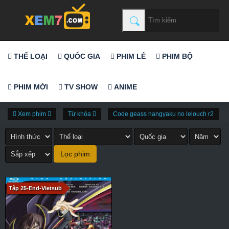
THỂ LOẠI
QUỐC GIA
PHIM LẺ
PHIM BỘ
PHIM MỚI
TV SHOW
ANIME
Xem phim
Từ khóa
Code geass hangyaku no lelouch r2
Tập 25-End-Vietsub