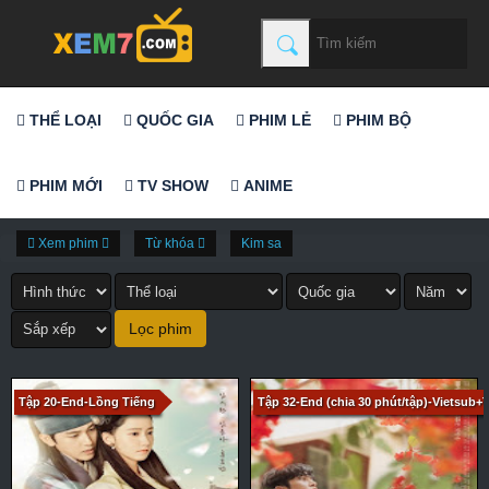
THỂ LOẠI
QUỐC GIA
PHIM LẺ
PHIM BỘ
PHIM MỚI
TV SHOW
ANIME
Xem phim
Từ khóa
Kim sa
Tập 20-End-Lồng Tiếng
Tập 32-End (chia 30 phút/tập)-Vietsub+