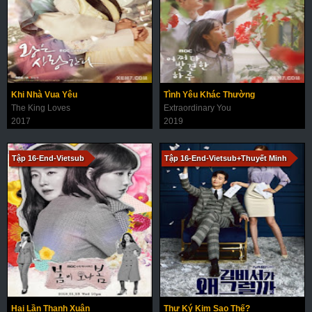
Khi Nhà Vua Yêu
Tình Yêu Khác Thường
The King Loves
Extraordinary You
2017
2019
Tập 16-End-Vietsub
Tập 16-End-Vietsub+Thuyết Minh
Hai Lần Thanh Xuân
Thư Ký Kim Sao Thế?