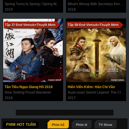
Spring Turns to Spring / Spring Must Be Coming
What's Wrong With Secretary Kim / Why Secretary Kim
2019
2018
Tập 37-End-Vietsub+Thuyết Minh
Tập 58-End-Vietsub+Thuyết Minh
Tân Tiếu Ngạo Giang Hồ 2018
Hiên Viên Kiếm: Hán Chi Vân
New Smiling Proud Wanderer
Xuan-yuan Sword Legend: The Clouds Of Han
2018
2017
PHIM HOT TUẦN
Phim bộ
Phim lẻ
TV Show