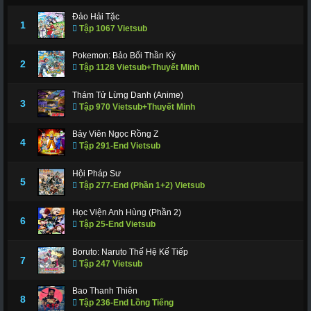
Đảo Hải Tặc
1
Tập 1067 Vietsub
Pokemon: Bảo Bối Thần Kỳ
2
Tập 1128 Vietsub+Thuyết Minh
Thám Tử Lừng Danh (Anime)
3
Tập 970 Vietsub+Thuyết Minh
Bảy Viên Ngọc Rồng Z
4
Tập 291-End Vietsub
Hội Pháp Sư
5
Tập 277-End (Phần 1+2) Vietsub
Học Viện Anh Hùng (Phần 2)
6
Tập 25-End Vietsub
Boruto: Naruto Thế Hệ Kế Tiếp
7
Tập 247 Vietsub
Bao Thanh Thiên
8
Tập 236-End Lồng Tiếng