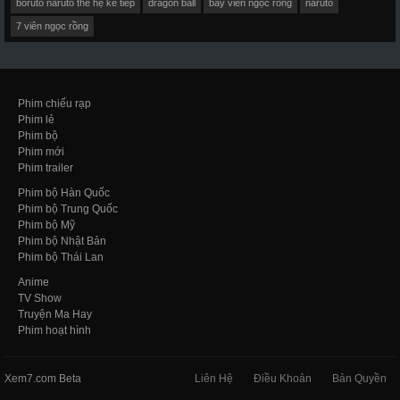
boruto naruto thế hệ kế tiếp
dragon ball
bảy viên ngọc rồng
naruto
7 viên ngọc rồng
Phim chiếu rạp
Phim lẻ
Phim bộ
Phim mới
Phim trailer
Phim bộ Hàn Quốc
Phim bộ Trung Quốc
Phim bộ Mỹ
Phim bộ Nhật Bản
Phim bộ Thái Lan
Anime
TV Show
Truyện Ma Hay
Phim hoạt hình
Xem7.com Beta
Liên Hệ
Điều Khoản
Bản Quyền