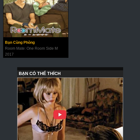
Bạn Cùng Phòng
Room Mate: One Room Side M
2017