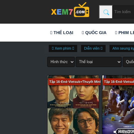
THỂ LOẠI
QUỐC GIA
PHIM L
Xem phim
Diễn viên
Ahn seung k
Tập 16-End-Vietsub+Thuyết Minh
Tập 16-End-Vietsu