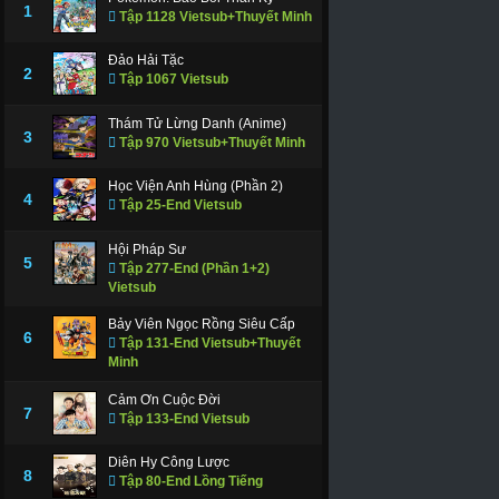
1
Tập 1128 Vietsub+Thuyết Minh
Đảo Hải Tặc
2
Tập 1067 Vietsub
Thám Tử Lừng Danh (Anime)
3
Tập 970 Vietsub+Thuyết Minh
Học Viện Anh Hùng (Phần 2)
4
Tập 25-End Vietsub
Hội Pháp Sư
5
Tập 277-End (Phần 1+2)
Vietsub
Bảy Viên Ngọc Rồng Siêu Cấp
6
Tập 131-End Vietsub+Thuyết
Minh
Cảm Ơn Cuộc Đời
7
Tập 133-End Vietsub
Diên Hy Công Lược
8
Tập 80-End Lồng Tiếng