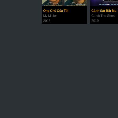
Ông Chú Của Tôi
Cảnh Sát Bắt Ma
My Mister
Catch The Ghost
2018
2019