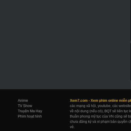
Anime
Xem7.com -
Xem phim online
miễn p
TV Show
các mạng xã hội, youtube, các website
Truyện Ma Hay
về nội dung (nếu có), BQT sẽ liên tục
Phim hoạt hình
thuần phong mỹ tục của VN cũng sẽ bị 
chưa đăng ký và vi phạm bản quyền ch
vẻ.