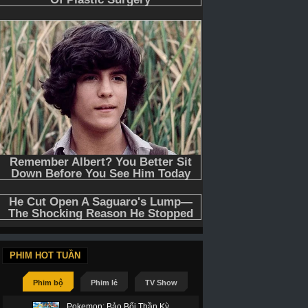
PHIM HOT TUẦN
Phim bộ
Phim lẻ
TV Show
Pokemon: Bảo Bối Thần Kỳ