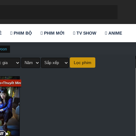
Ẻ
PHIM BỘ
PHIM MỚI
TV SHOW
ANIME
yoon
b+Thuyết Minh