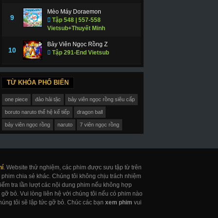
Mèo Máy Doraemon
9
Tập 548 | 557-558
Vietsub+Thuyết Minh
Bảy Viên Ngọc Rồng Z
10
Tập 291-End Vietsub
TỪ KHÓA PHỔ BIẾN
one piece
đảo hải tặc
bảy viên ngọc rồng siêu cấp
boruto naruto thế hệ kế tiếp
dragon ball
bảy viên ngọc rồng
naruto
7 viên ngọc rồng
hí
. Website thử nghiệm, các phim được sưu tập từ trên
 phim chia sẻ khác. Chúng tôi không chịu trách nhiệm
 kiểm tra lần lượt các nội dung phim nếu không hợp
gỡ bỏ. Vui lòng liên hệ với chúng tôi nếu có phim nào
úng tôi sẽ lập tức gỡ bỏ. Chúc các bạn
xem phim
vui