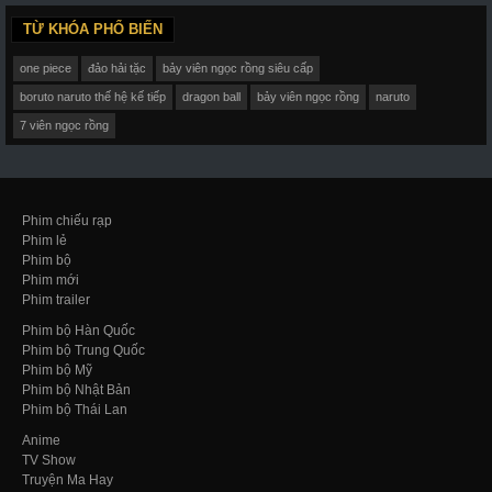
TỪ KHÓA PHỔ BIẾN
one piece
đảo hải tặc
bảy viên ngọc rồng siêu cấp
boruto naruto thế hệ kế tiếp
dragon ball
bảy viên ngọc rồng
naruto
7 viên ngọc rồng
Phim chiếu rạp
Phim lẻ
Phim bộ
Phim mới
Phim trailer
Phim bộ Hàn Quốc
Phim bộ Trung Quốc
Phim bộ Mỹ
Phim bộ Nhật Bản
Phim bộ Thái Lan
Anime
TV Show
Truyện Ma Hay