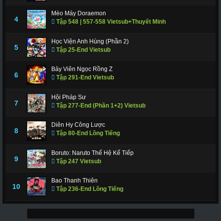
Mèo Máy Doraemon
4
Tập 548 | 557-558 Vietsub+Thuyết Minh
Học Viện Anh Hùng (Phần 2)
5
Tập 25-End Vietsub
Bảy Viên Ngọc Rồng Z
6
Tập 291-End Vietsub
Hội Pháp Sư
7
Tập 277-End (Phần 1+2) Vietsub
Diên Hy Công Lược
8
Tập 80-End Lồng Tiếng
Boruto: Naruto Thế Hệ Kế Tiếp
9
Tập 247 Vietsub
Bao Thanh Thiên
10
Tập 236-End Lồng Tiếng