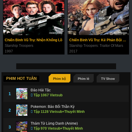
Chiến Binh Vũ Trụ: Nhện Khổng Lồ
Chiến Binh Vũ Trụ: Kẻ Phản Bội Sao Hỏa
Starship Troopers
Starship Troopers: Traitor Of Mars
1997
2017
PHIM HOT TUẦN
Phim bộ
Phim lẻ
TV Show
Đảo Hải Tặc
1
Tập 1067 Vietsub
Pokemon: Bảo Bối Thần Kỳ
2
Tập 1128 Vietsub+Thuyết Minh
Thám Tử Lừng Danh (Anime)
3
Tập 970 Vietsub+Thuyết Minh