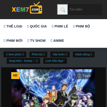
THỂ LOẠI
QUỐC GIA
PHIM LẺ
PHIM BỘ
PHIM MỚI
TV SHOW
ANIME
Xem phim
Phim bộ
Hài hước
Hành động
Hoạt hình - Anime ✅
Linh Hồn Bạc°
HD