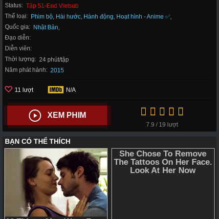
Status:
Tập 51-End Vietsub
Thể loại:
Phim bộ
,
Hài hước
,
Hành động
,
Hoạt hình - Anime ✅
,
Quốc gia:
Nhật Bản
,
Đạo diễn:
Diễn viên:
Thời lượng:
24 phút/tập
Năm phát hành:
2015
11 lượt
N/A
XEM PHIM
7.9 / 19 lượt