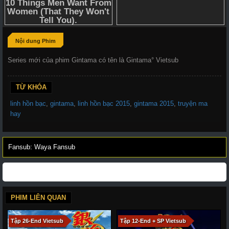
Nội dung Phim
Series mới của phim Gintama có tên là Gintama° Vietsub
TỪ KHÓA
linh hồn bạc
,
gintama
,
linh hồn bạc 2015
,
gintama 2015
,
truyện ma
hay
Fansub: Waya Fansub
PHIM LIÊN QUAN
Tập 26-End Vietsub
Tập 12-End + SP Vietsub