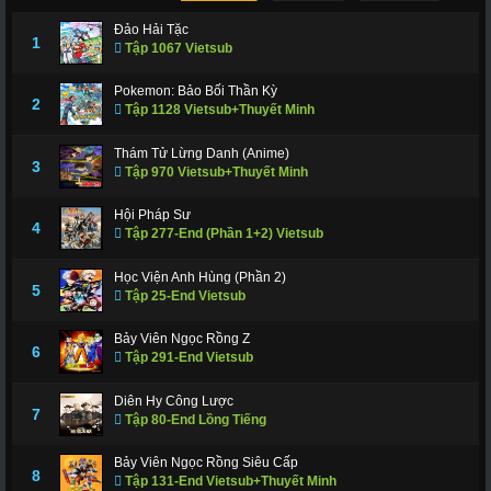
Đảo Hải Tặc
1
Tập 1067 Vietsub
Pokemon: Bảo Bối Thần Kỳ
2
Tập 1128 Vietsub+Thuyết Minh
Thám Tử Lừng Danh (Anime)
3
Tập 970 Vietsub+Thuyết Minh
Hội Pháp Sư
4
Tập 277-End (Phần 1+2) Vietsub
Học Viện Anh Hùng (Phần 2)
5
Tập 25-End Vietsub
Bảy Viên Ngọc Rồng Z
6
Tập 291-End Vietsub
Diên Hy Công Lược
7
Tập 80-End Lồng Tiếng
Bảy Viên Ngọc Rồng Siêu Cấp
8
Tập 131-End Vietsub+Thuyết Minh