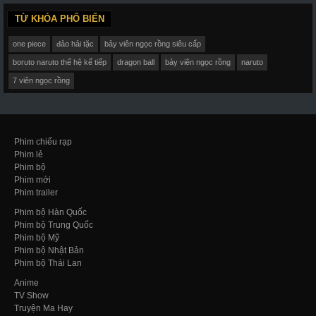
TỪ KHÓA PHỔ BIẾN
one piece
đảo hải tặc
bảy viên ngọc rồng siêu cấp
boruto naruto thế hệ kế tiếp
dragon ball
bảy viên ngọc rồng
naruto
7 viên ngọc rồng
Phim chiếu rạp
Phim lẻ
Phim bộ
Phim mới
Phim trailer
Phim bộ Hàn Quốc
Phim bộ Trung Quốc
Phim bộ Mỹ
Phim bộ Nhật Bản
Phim bộ Thái Lan
Anime
TV Show
Truyện Ma Hay