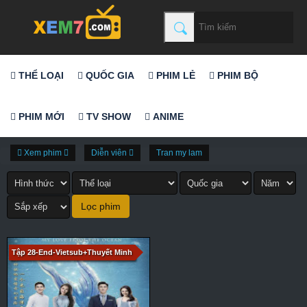
THỂ LOẠI
QUỐC GIA
PHIM LẺ
PHIM BỘ
PHIM MỚI
TV SHOW
ANIME
Xem phim
Diễn viên
Tran my lam
Tập 28-End-Vietsub+Thuyết Minh