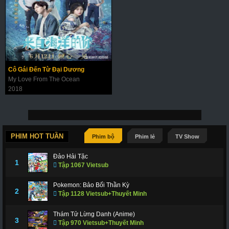
Cô Gái Đến Từ Đại Dương
My Love From The Ocean
2018
PHIM HOT TUẦN
Phim bộ
Phim lẻ
TV Show
Đảo Hải Tặc
1
Tập 1067 Vietsub
Pokemon: Bảo Bối Thần Kỳ
2
Tập 1128 Vietsub+Thuyết Minh
Thám Tử Lừng Danh (Anime)
3
Tập 970 Vietsub+Thuyết Minh