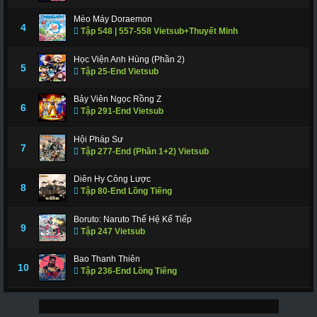
Mèo Máy Doraemon
4
Tập 548 | 557-558 Vietsub+Thuyết Minh
Học Viện Anh Hùng (Phần 2)
5
Tập 25-End Vietsub
Bảy Viên Ngọc Rồng Z
6
Tập 291-End Vietsub
Hội Pháp Sư
7
Tập 277-End (Phần 1+2) Vietsub
Diên Hy Công Lược
8
Tập 80-End Lồng Tiếng
Boruto: Naruto Thế Hệ Kế Tiếp
9
Tập 247 Vietsub
Bao Thanh Thiên
10
Tập 236-End Lồng Tiếng