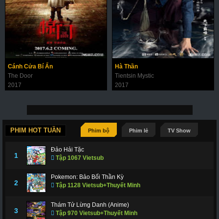
Cánh Cửa Bí Ẩn
Hà Thần
The Door
Tientsin Mystic
2017
2017
PHIM HOT TUẦN
Phim bộ
Phim lẻ
TV Show
Đảo Hải Tặc
1
Tập 1067 Vietsub
Pokemon: Bảo Bối Thần Kỳ
2
Tập 1128 Vietsub+Thuyết Minh
Thám Tử Lừng Danh (Anime)
3
Tập 970 Vietsub+Thuyết Minh