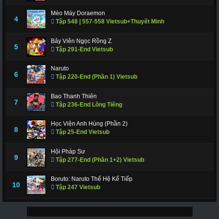
Mèo Máy Doraemon
4
Tập 548 | 557-558 Vietsub+Thuyết Minh
Bảy Viên Ngọc Rồng Z
5
Tập 291-End Vietsub
Naruto
6
Tập 220-End (Phần 1) Vietsub
Bao Thanh Thiên
7
Tập 236-End Lồng Tiếng
Học Viện Anh Hùng (Phần 2)
8
Tập 25-End Vietsub
Hội Pháp Sư
9
Tập 277-End (Phần 1+2) Vietsub
Boruto: Naruto Thế Hệ Kế Tiếp
10
Tập 247 Vietsub