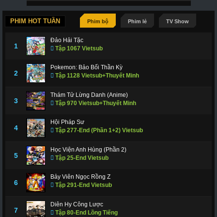
PHIM HOT TUẦN
Phim bộ
Phim lẻ
TV Show
Đảo Hải Tặc
1
Tập 1067 Vietsub
Pokemon: Bảo Bối Thần Kỳ
2
Tập 1128 Vietsub+Thuyết Minh
Thám Tử Lừng Danh (Anime)
3
Tập 970 Vietsub+Thuyết Minh
Hội Pháp Sư
4
Tập 277-End (Phần 1+2) Vietsub
Học Viện Anh Hùng (Phần 2)
5
Tập 25-End Vietsub
Bảy Viên Ngọc Rồng Z
6
Tập 291-End Vietsub
Diên Hy Công Lược
7
Tập 80-End Lồng Tiếng