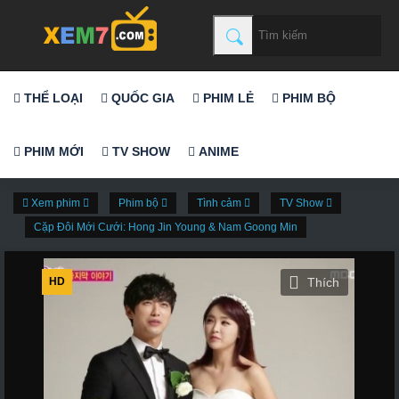
THỂ LOẠI
QUỐC GIA
PHIM LẺ
PHIM BỘ
PHIM MỚI
TV SHOW
ANIME
Xem phim
Phim bộ
Tình cảm
TV Show
Cặp Đôi Mới Cưới: Hong Jin Young & Nam Goong Min
HD