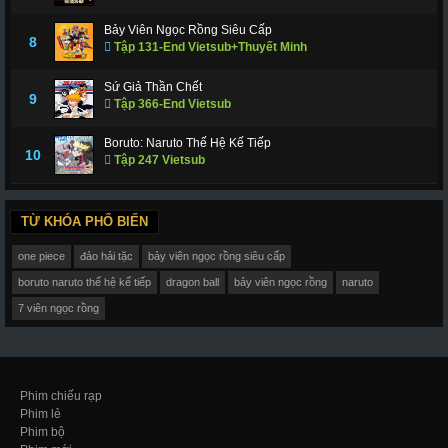
Bảy Viên Ngọc Rồng Siêu Cấp
8
Tập 131-End Vietsub+Thuyết Minh
Sứ Giả Thần Chết
9
Tập 366-End Vietsub
Boruto: Naruto Thế Hệ Kế Tiếp
10
Tập 247 Vietsub
TỪ KHÓA PHỔ BIẾN
one piece
đảo hải tặc
bảy viên ngọc rồng siêu cấp
boruto naruto thế hệ kế tiếp
dragon ball
bảy viên ngọc rồng
naruto
7 viên ngọc rồng
Phim chiếu rạp
Phim lẻ
Phim bộ