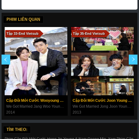
PHIM LIÊN QUAN
Tập 33-End Vietsub
Tập 35-End Vietsub
Cặp Đôi Mới Cưới: Wooyoung & Seyoung
Cặp Đôi Mới Cưới: Joon Young & Yu Mi
We Got Married Jang Woo Young (2PM) & Park Se Young (Yongseo Couple)
We Got Married Jong Joon Young & Jeong Yu Mi (4D Couple / JoonMi Couple)
2014
2013
TÌM THEO:
Phim Cặp Đôi Mới Cưới: Hong Jin Young & Nam Goong Min, Xem Phim Cặp