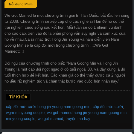
Nội dung Phim
We Got Married là một chương trình giải trí Hàn Quốc, bắt đầu lên sóng
từ 2008. Chương trình sẽ xếp cặp cho các nghệ sĩ Hàn để họ có thể
trải nghiệm cuộc sống sau kết hôn. Mỗi tuần sẽ có 1 nhiệm vụ dành
cho các cặp, xen vào đó là phần phóng vấn suy nghĩ và cảm xúc của
họ về nhau.Ca sĩ nhạc trot Hong Jin Young và nam diễn viên Nam
Goong Min sẽ là cặp đôi mới trong chương trình ';;;;We Got
Married';;;;!
Đội ngũ của chương trình cho biết: "Nam Goong Min và Hong Jin
Young là một cặp đôi ngọt ngào ở độ tuổi ngoài 30, và đây cũng là độ
tuổi thích hợp để kết hôn. Các khán giả có thể thấy được cả 2 người
họ đều rất nghiêm túc và chân thật bước vào cuộc hôn nhân này."
TỪ KHÓA
cặp đôi mới cưới hong jin young nam goong min
,
cặp đôi mới cưới
,
wgm minyoung couple
,
we got married hong jin young nam goong min
minyoung couple
,
we got married
,
truyện ma hay