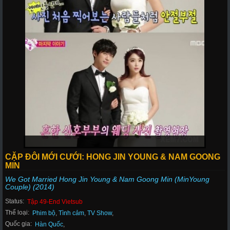
CẶP ĐÔI MỚI CƯỚI: HONG JIN YOUNG & NAM GOONG
MIN
We Got Married Hong Jin Young & Nam Goong Min (MinYoung
Couple) (2014)
Status:
Tập 49-End Vietsub
Thể loại:
Phim bộ
,
Tình cảm
,
TV Show
,
Quốc gia:
Hàn Quốc
,