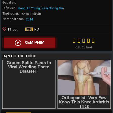
Đạo diễn:
Diễn viên:
Hong Jin Young
,
Nam Goong Min
Thời lượng:
15~45 phút/tập
Năm phát hành:
2014
13 lượt
N/A
XEM PHIM
6.8 / 23 lượt