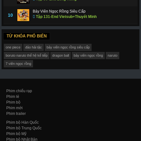
Bảy Viên Ngọc Rồng Siêu Cấp
10
Tập 131-End Vietsub+Thuyết Minh
TỪ KHÓA PHỔ BIẾN
one piece
đảo hải tặc
bảy viên ngọc rồng siêu cấp
boruto naruto thế hệ kế tiếp
dragon ball
bảy viên ngọc rồng
naruto
7 viên ngọc rồng
Phim chiếu rạp
Phim lẻ
Phim bộ
Phim mới
Phim trailer
Phim bộ Hàn Quốc
Phim bộ Trung Quốc
Phim bộ Mỹ
Phim bộ Nhật Bản