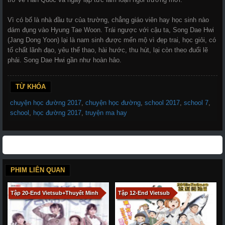
Vì có bố là nhà đầu tư của trường, chẳng giáo viên hay học sinh nào
dám đụng vào Hyung Tae Woon. Trái ngược với cậu ta, Song Dae Hwi
(Jang Dong Yoon) lại là nam sinh được mến mộ vì đẹp trai, học giỏi, có
tố chất lãnh đạo, yêu thể thao, hài hước, thu hút, lại còn theo đuổi lẽ
phải. Song Dae Hwi gần như hoàn hảo.
TỪ KHÓA
chuyện học đường 2017
,
chuyện học đường
,
school 2017
,
school 7
,
school
,
học đường 2017
,
truyện ma hay
PHIM LIÊN QUAN
Tập 20-End Vietsub+Thuyết Minh
Tập 12-End Vietsub