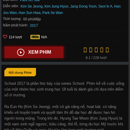
Park Jin Suk
Diễn viên:
Kim Se Jeong
,
Kim Jung Hyun
,
Jang Dong Yoon
,
Seol In A
,
Han
Joo Wan
,
Han Sun Hwa
,
Park Se Wan
Thời lượng:
60 phút/tập
Năm phát hành:
2017
114 lượt
N/A
XEM PHIM
8.1 / 228 lượt
Nội dung Phim
School 2017 là phần thứ bảy của series School. Phim kể về cuộc sống
của một nhóm học sinh trung học 18 tuổi bị đánh giá chỉ dựa trên điểm
số ở trường.
Ra Eun Ho (Kim Se Jeong), một cô gái năng nổ, hoạt bát, có năng
khiếu vẽ truyện tranh và quyết tâm thi đỗ đại học để được hẹn hò
người trong mộng. Trong khi đó, Hyung Tae Woon (Kim Jung Hyun) là
một nam sinh ngỗ ngược, kiêu căng, thô lỗ, từng du học Mỹ trước khi
trở về Hàn Quốc và ngay lập tức làm loạn ngôi trường mới.