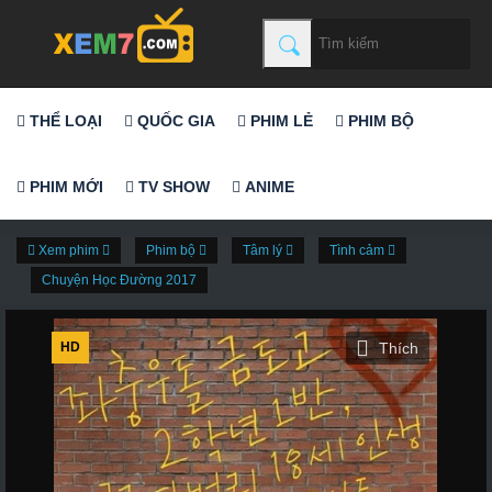
THỂ LOẠI
QUỐC GIA
PHIM LẺ
PHIM BỘ
PHIM MỚI
TV SHOW
ANIME
Xem phim
Phim bộ
Tâm lý
Tình cảm
Chuyện Học Đường 2017
HD