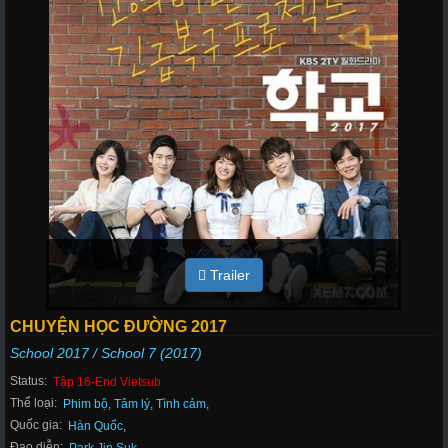
Trailer
CHUYỆN HỌC ĐƯỜNG 2017
School 2017 / School 7 (2017)
Status:
Tập 16-End Vietsub
Thể loại:
Phim bộ
,
Tâm lý
,
Tình cảm
,
Quốc gia:
Hàn Quốc
,
Đạo diễn: