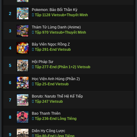
Pokemon: Bảo Bối Thần Kỳ
2
Tập 1128 Vietsub+Thuyết Minh
Thám Tử Lừng Danh (Anime)
3
Tập 970 Vietsub+Thuyết Minh
Bảy Viên Ngọc Rồng Z
4
Tập 291-End Vietsub
Hội Pháp Sư
5
Tập 277-End (Phần 1+2) Vietsub
Học Viện Anh Hùng (Phần 2)
6
Tập 25-End Vietsub
Boruto: Naruto Thế Hệ Kế Tiếp
7
Tập 247 Vietsub
Bao Thanh Thiên
8
Tập 236-End Lồng Tiếng
Diên Hy Công Lược
9
Tập 80-End Lồng Tiếng