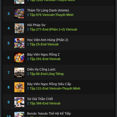
Thám Tử Lừng Danh (Anime)
3
Tập 970 Vietsub+Thuyết Minh
Hội Pháp Sư
4
Tập 277-End (Phần 1+2) Vietsub
Học Viện Anh Hùng (Phần 2)
5
Tập 25-End Vietsub
Bảy Viên Ngọc Rồng Z
6
Tập 291-End Vietsub
Diên Hy Công Lược
7
Tập 80-End Lồng Tiếng
Bảy Viên Ngọc Rồng Siêu Cấp
8
Tập 131-End Vietsub+Thuyết Minh
Sứ Giả Thần Chết
9
Tập 366-End Vietsub
Boruto: Naruto Thế Hệ Kế Tiếp
10