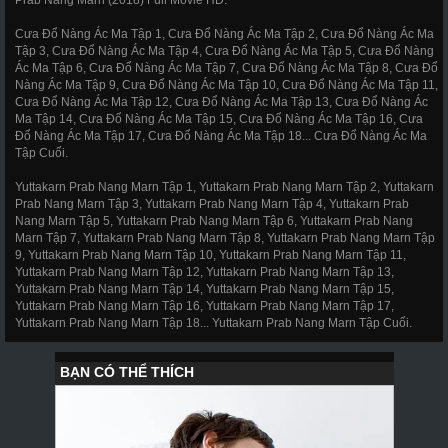
Cưa Đổ Nàng Ác Ma Tập 1, Cưa Đổ Nàng Ác Ma Tập 2, Cưa Đổ Nàng Ác Ma
Tập 3, Cưa Đổ Nàng Ác Ma Tập 4, Cưa Đổ Nàng Ác Ma Tập 5, Cưa Đổ Nàng
Ác Ma Tập 6, Cưa Đổ Nàng Ác Ma Tập 7, Cưa Đổ Nàng Ác Ma Tập 8, Cưa Đổ
Nàng Ác Ma Tập 9, Cưa Đổ Nàng Ác Ma Tập 10, Cưa Đổ Nàng Ác Ma Tập 11,
Cưa Đổ Nàng Ác Ma Tập 12, Cưa Đổ Nàng Ác Ma Tập 13, Cưa Đổ Nàng Ác
Ma Tập 14, Cưa Đổ Nàng Ác Ma Tập 15, Cưa Đổ Nàng Ác Ma Tập 16, Cưa
Đổ Nàng Ác Ma Tập 17, Cưa Đổ Nàng Ác Ma Tập 18... Cưa Đổ Nàng Ác Ma
Tập Cuối.
Yuttakarn Prab Nang Marn Tập 1, Yuttakarn Prab Nang Marn Tập 2, Yuttakarn
Prab Nang Marn Tập 3, Yuttakarn Prab Nang Marn Tập 4, Yuttakarn Prab
Nang Marn Tập 5, Yuttakarn Prab Nang Marn Tập 6, Yuttakarn Prab Nang
Marn Tập 7, Yuttakarn Prab Nang Marn Tập 8, Yuttakarn Prab Nang Marn Tập
9, Yuttakarn Prab Nang Marn Tập 10, Yuttakarn Prab Nang Marn Tập 11,
Yuttakarn Prab Nang Marn Tập 12, Yuttakarn Prab Nang Marn Tập 13,
Yuttakarn Prab Nang Marn Tập 14, Yuttakarn Prab Nang Marn Tập 15,
Yuttakarn Prab Nang Marn Tập 16, Yuttakarn Prab Nang Marn Tập 17,
Yuttakarn Prab Nang Marn Tập 18... Yuttakarn Prab Nang Marn Tập Cuối.