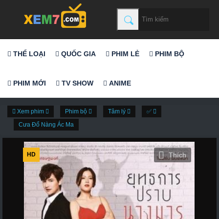
THỂ LOẠI
QUỐC GIA
PHIM LẺ
PHIM BỘ
PHIM MỚI
TV SHOW
ANIME
Xem phim
Phim bộ
Tâm lý
✅
Cưa Đổ Nàng Ác Ma
HD