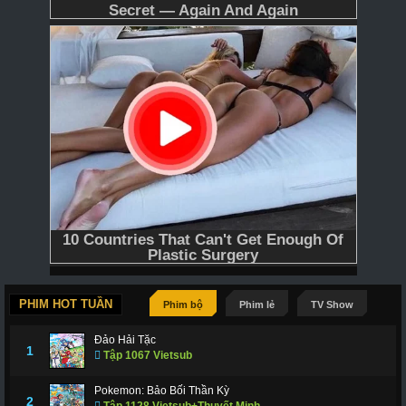
PHIM HOT TUẦN
Phim bộ
Phim lẻ
TV Show
Đảo Hải Tặc
1
Tập 1067 Vietsub
Pokemon: Bảo Bối Thần Kỳ
2
Tập 1128 Vietsub+Thuyết Minh