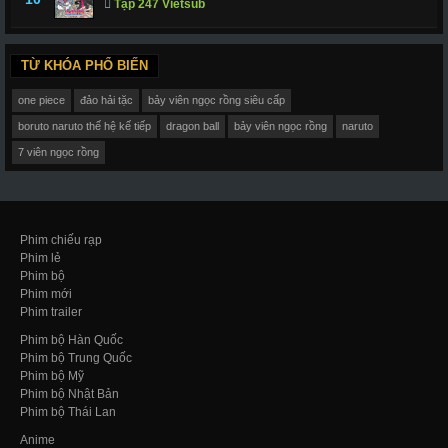
Tập 247 Vietsub
TỪ KHÓA PHỔ BIẾN
one piece
đảo hải tặc
bảy viên ngọc rồng siêu cấp
boruto naruto thế hệ kế tiếp
dragon ball
bảy viên ngọc rồng
naruto
7 viên ngọc rồng
Phim chiếu rạp
Phim lẻ
Phim bộ
Phim mới
Phim trailer
Phim bộ Hàn Quốc
Phim bộ Trung Quốc
Phim bộ Mỹ
Phim bộ Nhật Bản
Phim bộ Thái Lan
Anime