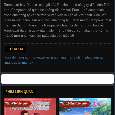
Rampapat hay Rampa, con gái của Rotchai - chủ công ty điện ảnh Thái
Lan. Rampapat có quan hệ không tốt lắm với Frank - cổ đông quan
trọng của công ty và thường xuyên xảy ra vấn đề với nhau. Cho đến
ngày ra mắt phim điện ảnh mới của công ty, Frank muốn Rampapat mất
mặt nên đã trộm trailer mà Rampapat chuẩn bị để mở trong buổi lễ.
Rampapat đã phải quay gấp trailer mới và được Yutthaka - thư ký mới
mà cô mới nhận vào làm ngày đầu tiên giúp đỡ…
TỪ KHÓA
cưa đổ nàng ác ma
,
yuttakarn prab nang marn
,
chinh phục sếp ác
ma
,
truyện ma hay
PHIM LIÊN QUAN
Tập 9/20 Vietsub
Tập 12-End Vietsub