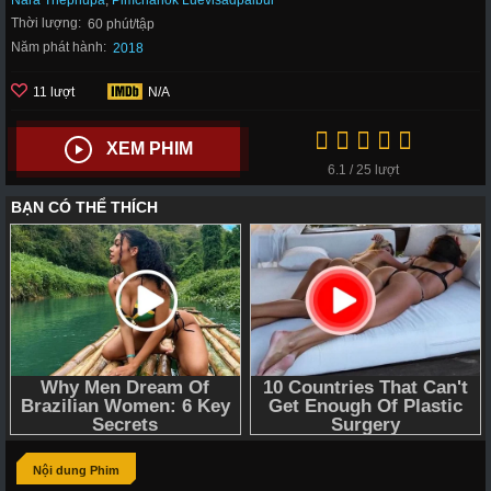
Nara Thepnupa
,
Pimchanok Luevisadpaibul
Thời lượng:
60 phút/tập
Năm phát hành:
2018
11 lượt
N/A
XEM PHIM
6.1 / 25 lượt
Nội dung Phim