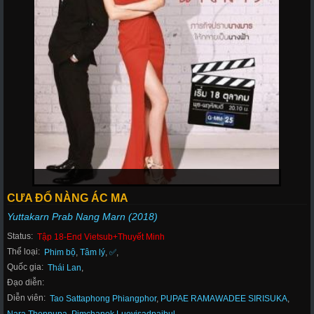
CƯA ĐỔ NÀNG ÁC MA
Yuttakarn Prab Nang Marn (2018)
Status:
Tập 18-End Vietsub+Thuyết Minh
Thể loại:
Phim bộ
,
Tâm lý
,
✅
,
Quốc gia:
Thái Lan
,
Đạo diễn:
Diễn viên:
Tao Sattaphong Phiangphor
,
PUPAE RAMAWADEE SIRISUKA
,