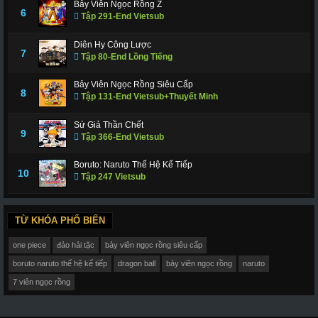
Bảy Viên Ngọc Rồng Z
6
Tập 291-End Vietsub
Diên Hy Công Lược
7
Tập 80-End Lồng Tiếng
Bảy Viên Ngọc Rồng Siêu Cấp
8
Tập 131-End Vietsub+Thuyết Minh
Sứ Giả Thần Chết
9
Tập 366-End Vietsub
Boruto: Naruto Thế Hệ Kế Tiếp
10
Tập 247 Vietsub
TỪ KHÓA PHỔ BIẾN
one piece
đảo hải tặc
bảy viên ngọc rồng siêu cấp
boruto naruto thế hệ kế tiếp
dragon ball
bảy viên ngọc rồng
naruto
7 viên ngọc rồng