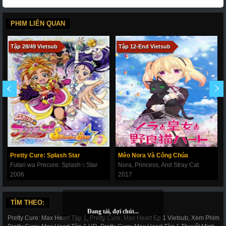
PHIM LIÊN QUAN
Tập 28/49 Vietsub
Tập 12-End Vietsub
Pretty Cure: Splash Star
Mèo Nora Và Công Chúa
Futari wa Precure: Splash☆Star
Nora, Princess, And Stray Cat
2006
2017
TÌM THEO:
Pretty Cure: Max Heart Tập 1, Pretty Cure: Max Heart Ep 1 Vietsub, Xem Phim