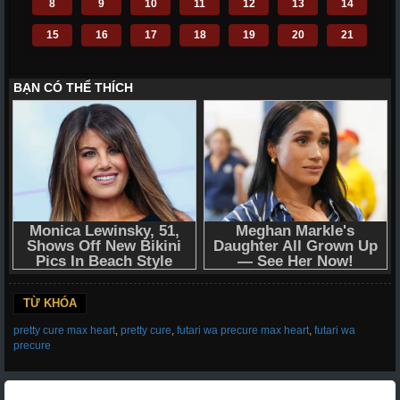
8
9
10
11
12
13
14
15
16
17
18
19
20
21
TỪ KHÓA
pretty cure max heart
,
pretty cure
,
futari wa precure max heart
,
futari wa
precure