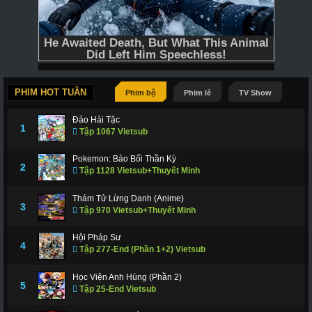
PHIM HOT TUẦN
Phim bộ
Phim lẻ
TV Show
Đảo Hải Tặc
1
Tập 1067 Vietsub
Pokemon: Bảo Bối Thần Kỳ
2
Tập 1128 Vietsub+Thuyết Minh
Thám Tử Lừng Danh (Anime)
3
Tập 970 Vietsub+Thuyết Minh
Hội Pháp Sư
4
Tập 277-End (Phần 1+2) Vietsub
Học Viện Anh Hùng (Phần 2)
5
Tập 25-End Vietsub