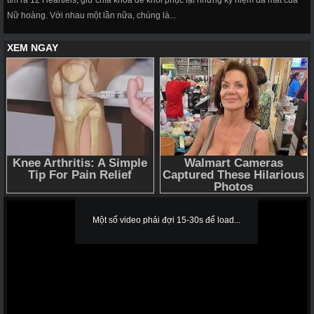
tìm ra 12 Heartiels, giữ chìa khoá để khôi phục lại những kỷ niệm đã mất của
Nữ hoàng. Với nhau một lần nữa, chúng là...
Một số video phải đợi 15-30s để load...