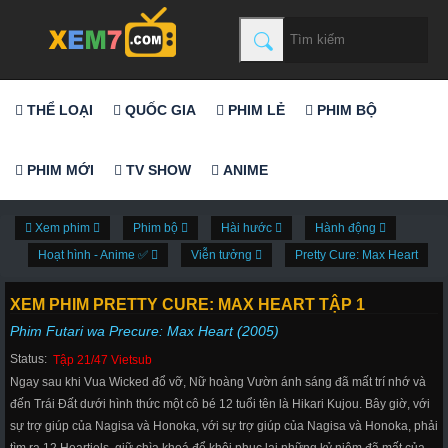
THỂ LOẠI
QUỐC GIA
PHIM LẺ
PHIM BỘ
PHIM MỚI
TV SHOW
ANIME
Xem phim
Phim bộ
Hài hước
Hành động
Hoạt hình - Anime ✅
Viễn tưởng
Pretty Cure: Max Heart
XEM PHIM PRETTY CURE: MAX HEART TẬP 1
Phim Futari wa Precure: Max Heart (2005)
Status:
Tập 21/47 Vietsub
Ngay sau khi Vua Wicked đổ vỡ, Nữ hoàng Vườn ánh sáng đã mất trí nhớ và
đến Trái Đất dưới hình thức một cô bé 12 tuổi tên là Hikari Kujou. Bây giờ, với
sự trợ giúp của Nagisa và Honoka, với sự trợ giúp của Nagisa và Honoka, phải