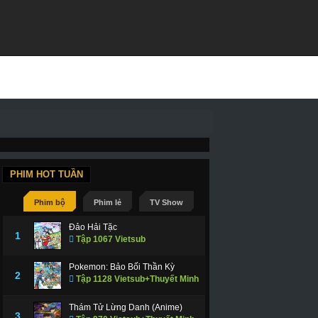
PHIM HOT TUẦN
Phim bộ
Phim lẻ
TV Show
Đảo Hải Tặc
1
Tập 1067 Vietsub
Pokemon: Bảo Bối Thần Kỳ
2
Tập 1128 Vietsub+Thuyết Minh
Thám Tử Lừng Danh (Anime)
3