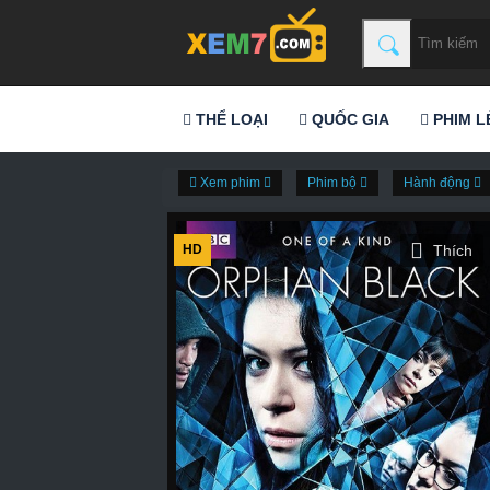
THỂ LOẠI
QUỐC GIA
PHIM L
Xem phim
Phim bộ
Hành động
HD