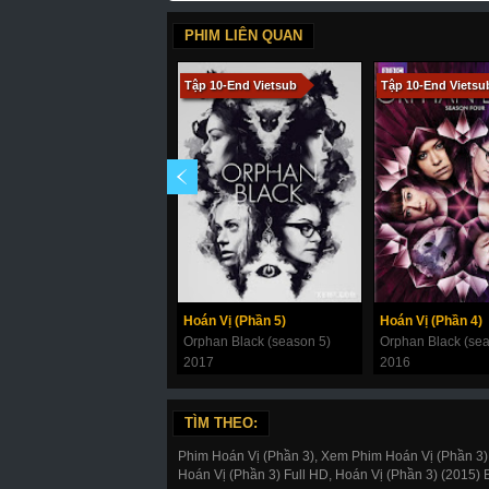
PHIM LIÊN QUAN
Tập 10-End Vietsub
Tập 10-End Vietsu
Hoán Vị (Phần 5)
Hoán Vị (Phần 4)
Orphan Black (season 5)
Orphan Black (sea
2017
2016
TÌM THEO:
Phim Hoán Vị (Phần 3), Xem Phim Hoán Vị (Phần 3),
Hoán Vị (Phần 3) Full HD, Hoán Vị (Phần 3) (2015) 