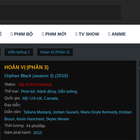
Ẻ
PHIM BỘ
PHIM MỚI
TV SHOW
ANIME
Viễn tưởng
Hoán Vị (Phần 3)
HOÁN VỊ (PHẦN 3)
Orphan Black (season 3) (2015)
Status:
Tập 10-End Vietsub
Thể loại:
Phim bộ
,
Hành động
,
Viễn tưởng
,
Quốc gia:
Mỹ / US-UK
,
Canada
,
Đạo diễn:
Diễn viên:
Tatiana Maslany
,
Jordan Gavaris
,
Maria Doyle Kennedy
,
Kristian
Bruun
,
Kevin Hanchard
,
Skyler Wexler
Thời lượng:
44 phút/tập
Năm phát hành:
2015