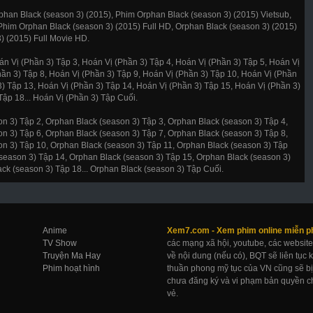
han Black (season 3) (2015), Phim Orphan Black (season 3) (2015) Vietsub,
Phim Orphan Black (season 3) (2015) Full HD, Orphan Black (season 3) (2015)
) (2015) Full Movie HD.
án Vị (Phần 3) Tập 3, Hoán Vị (Phần 3) Tập 4, Hoán Vị (Phần 3) Tập 5, Hoán Vị
hần 3) Tập 8, Hoán Vị (Phần 3) Tập 9, Hoán Vị (Phần 3) Tập 10, Hoán Vị (Phần
3) Tập 13, Hoán Vị (Phần 3) Tập 14, Hoán Vị (Phần 3) Tập 15, Hoán Vị (Phần 3)
Tập 18... Hoán Vị (Phần 3) Tập Cuối.
n 3) Tập 2, Orphan Black (season 3) Tập 3, Orphan Black (season 3) Tập 4,
n 3) Tập 6, Orphan Black (season 3) Tập 7, Orphan Black (season 3) Tập 8,
on 3) Tập 10, Orphan Black (season 3) Tập 11, Orphan Black (season 3) Tập
season 3) Tập 14, Orphan Black (season 3) Tập 15, Orphan Black (season 3)
ck (season 3) Tập 18... Orphan Black (season 3) Tập Cuối.
Anime
Xem7.com -
Xem phim online
miễn p
TV Show
các mạng xã hội, youtube, các website
Truyện Ma Hay
về nội dung (nếu có), BQT sẽ liên tục
Phim hoạt hình
thuần phong mỹ tục của VN cũng sẽ bị 
chưa đăng ký và vi phạm bản quyền ch
vẻ.