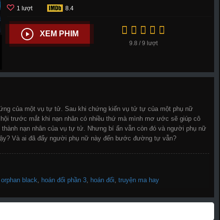
1 lượt
8.4
XEM PHIM
9.8 / 9 lượt
hứng của một vụ tự tử. Sau khi chứng kiến vụ tử tự của một phụ nữ
 hội trước mắt khi nạn nhân có nhiều thứ mà mình mơ ước sẽ giúp cô
trở thành nạn nhân của vụ tự tử. Nhưng bí ẩn vẫn còn đó và người phụ nữ
n vậy? Và ai đã đẩy người phụ nữ này đến bước đường tự vẫn?
,
orphan black
,
hoán đổi phần 3
,
hoán đổi
,
truyện ma hay