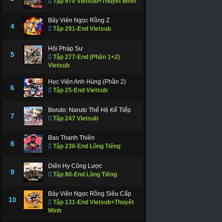
Tập 970 Vietsub+Thuyết Minh
Bảy Viên Ngọc Rồng Z
4
Tập 291-End Vietsub
Hội Pháp Sư
5
Tập 277-End (Phần 1+2)
Vietsub
Học Viện Anh Hùng (Phần 2)
6
Tập 25-End Vietsub
Boruto: Naruto Thế Hệ Kế Tiếp
7
Tập 247 Vietsub
Bao Thanh Thiên
8
Tập 236-End Lồng Tiếng
Diên Hy Công Lược
9
Tập 80-End Lồng Tiếng
Bảy Viên Ngọc Rồng Siêu Cấp
10
Tập 131-End Vietsub+Thuyết
Minh