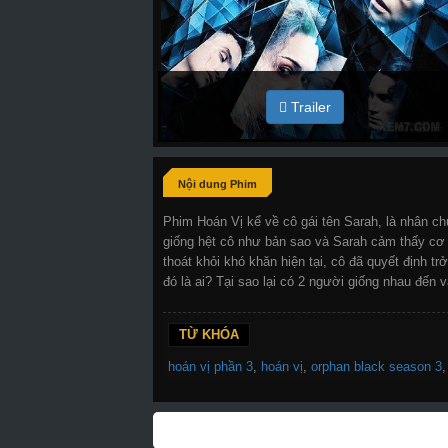
Trailer
Nội dung Phim
Phim Hoán Vị kể về cô gái tên Sarah, là nhân c
giống hệt cô như bản sao và Sarah cảm thấy cơ
thoát khỏi khó khăn hiện tại, cô đã quyết định 
đó là ai? Tại sao lại có 2 người giống nhau đế
TỪ KHÓA
hoán vị phần 3
,
hoán vị
,
orphan black season 3