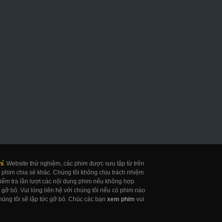
hí
. Website thử nghiệm, các phim được sưu tập từ trên
 phim chia sẻ khác. Chúng tôi không chịu trách nhiệm
 kiểm tra lần lượt các nội dung phim nếu không hợp
gỡ bỏ. Vui lòng liên hệ với chúng tôi nếu có phim nào
úng tôi sẽ lập tức gỡ bỏ. Chúc các bạn
xem phim
vui