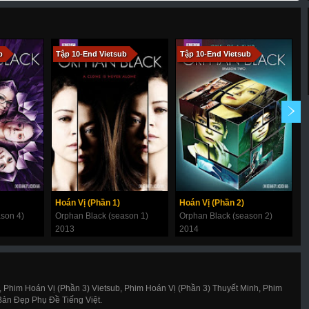
b
Tập 10-End Vietsub
Tập 10-End Vietsub
T
Hoán Vị (Phần 1)
Hoán Vị (Phần 2)
Ố
son 4)
Orphan Black (season 1)
Orphan Black (season 2)
2013
2014
2
 Phim Hoán Vị (Phần 3) Vietsub, Phim Hoán Vị (Phần 3) Thuyết Minh, Phim
Bản Đẹp Phụ Đề Tiếng Việt.