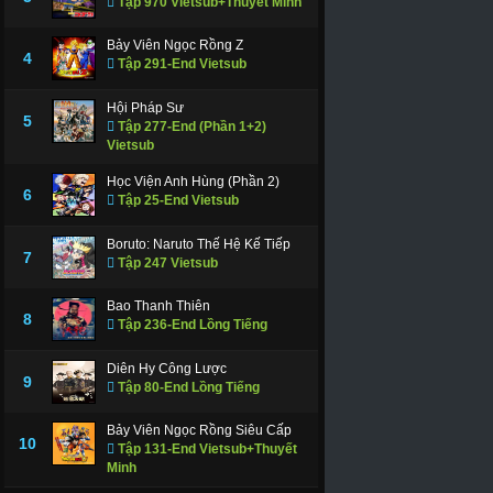
Tập 970 Vietsub+Thuyết Minh
Bảy Viên Ngọc Rồng Z
4
Tập 291-End Vietsub
Hội Pháp Sư
5
Tập 277-End (Phần 1+2)
Vietsub
Học Viện Anh Hùng (Phần 2)
6
Tập 25-End Vietsub
Boruto: Naruto Thế Hệ Kế Tiếp
7
Tập 247 Vietsub
Bao Thanh Thiên
8
Tập 236-End Lồng Tiếng
Diên Hy Công Lược
9
Tập 80-End Lồng Tiếng
Bảy Viên Ngọc Rồng Siêu Cấp
10
Tập 131-End Vietsub+Thuyết
Minh