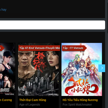
a hay
b
Tập 47-End Vietsub+Thuyết Minh
Tập ~77 Vietsub
T
im Cương
Thời Đại Cam Hồng
Hồ Yêu Tiểu Hồng Nương
Age of Legends
Fox Spirit Matchmaker