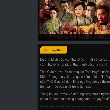
Nội dung Phim
Dương Mịch vào vai Thái Giác – một cô gái vừa c
của Thái Giác lại rất bi thảm: mồ côi cha mẹ tử 
Thái Giác được tên tham quan Thái Huyền nhận l
Kiếm Phong thủ vai) – vị quan liêm khiết nổi tiếng
này, Thái Giác đã đem lòng ngưỡng mộ và thương
tình cảm táo bạo nhất trong lịch sử.
Trong khi đó, trước vẻ đẹp “nghiêng nước nghiê
có vợ ở quê nhà nhưng chàng vẫn tự nguyện đến v