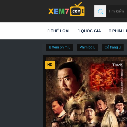
THỂ LOẠI
QUỐC GIA
PHIM L
Xem phim
Phim bộ
Cổ trang
HD