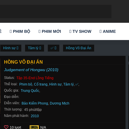
Ẻ
PHIM BỘ
PHIM MỚI
TV SHOW
ANIME
Hình sự
Tâm lý
✅
Hồng Võ Đại Án
HỒNG VÕ ĐẠI ÁN
Judgement of Hongwu (2010)
Status:
Tập 35-End Lồng Tiếng
Thể loại:
Phim bộ
,
Cổ trang
,
Hình sự
,
Tâm lý
,
✅
,
Quốc gia:
Trung Quốc
,
Đạo diễn:
Diễn viên:
Bảo Kiếm Phong
,
Dương Mịch
Thời lượng:
45 phút/tập
Năm phát hành:
2010
10 lượt
N/A