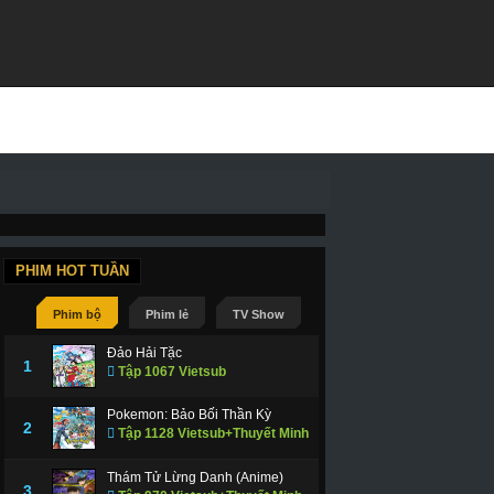
PHIM HOT TUẦN
Phim bộ
Phim lẻ
TV Show
Đảo Hải Tặc
1
Tập 1067 Vietsub
Pokemon: Bảo Bối Thần Kỳ
2
Tập 1128 Vietsub+Thuyết Minh
Thám Tử Lừng Danh (Anime)
3