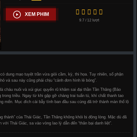
XEM PHIM
9.7 / 12 lượt
ó dung mạo tuyệt trần vừa giỏi cầm, kỳ, thi họa. Tuy nhiên, số phận
nhỏ và sau này cũng phải chịu “cảnh đơn hình lẻ bóng”.
à cháu nuôi và xúi giục quyến rũ khâm sai đại thần Tần Thăng (Bảo
 trong triều. Ngay từ khi gặp gỡ chàng trai tuấn tú, khí chất thanh tao
 mến. Mục đích cài bẫy tình ban đầu sau cùng đã trở thành màn thổ lộ
ng thành” của Thái Giác, Tần Thăng không khỏi bị động lòng. Mặc dù đã
ới Thái Giác, sa vào vòng lao lý dẫn đến “thân bại danh liệt”.