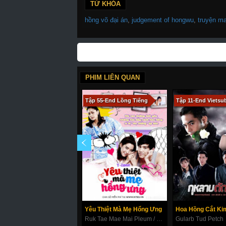
TỪ KHÓA
hồng võ đại án
,
judgement of hongwu
,
truyện m
PHIM LIÊN QUAN
Tập 55-End Lồng Tiếng
Tập 11-End Vietsu
Yêu Thiệt Mà Mẹ Hổng Ưng
Hoa Hồng Cắt K
Ruk Tae Mae Mai Pleum / True Love Mother Isn't Pleased
Gularb Tud Petch