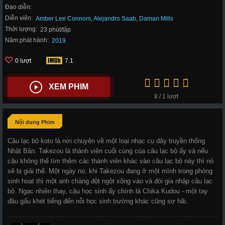
Đạo diễn:
Diễn viên:
Amber Lee Connors
,
Alejandro Saab
,
Daman Mills
Thời lượng:
23 phút/tập
Năm phát hành:
2019
0 lượt
7.1
XEM PHIM
8 / 1 lượt
Nội dung Phim
Câu lạc bộ koto là nơi chuyên về một loại nhạc cụ dây truyền thống
Nhật Bản. Takezou là thành viên cuối cùng của câu lạc bộ ấy và nếu
cậu không thể tìm thêm các thành viên khác vào câu lạc bộ này thì nó
sẽ bị giải thể. Một ngày nọ, khi Takezou đang ở một mình trong phòng
sinh hoạt thì một anh chàng đột ngột xông vào và đòi gia nhập câu lạc
bộ. Ngạc nhiên thay, cậu học sinh ấy chính là Chika Kudou - một tay
đầu gấu khét tiếng đến nỗi học sinh trường khác cũng sợ hãi.