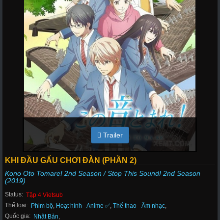
Trailer
KHI ĐẦU GẤU CHƠI ĐÀN (PHẦN 2)
Kono Oto Tomare! 2nd Season / Stop This Sound! 2nd Season
(2019)
Status:
Tập 4 Vietsub
Thể loại:
Phim bộ
,
Hoạt hình - Anime ✅
,
Thể thao - Âm nhạc
,
Quốc gia:
Nhật Bản
,