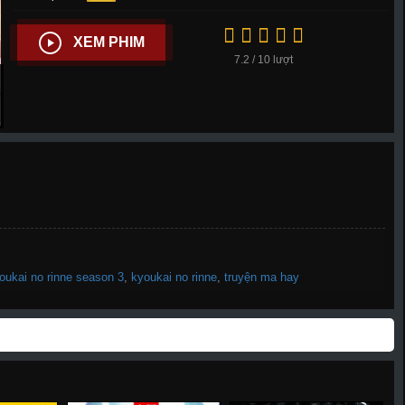
XEM PHIM
7.2 / 10 lượt
oukai no rinne season 3
,
kyoukai no rinne
,
truyện ma hay