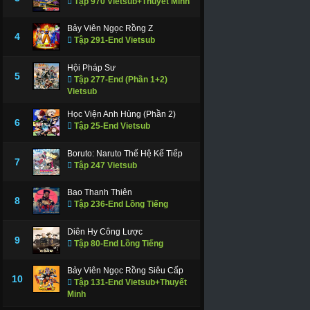
Tập 970 Vietsub+Thuyết Minh
Bảy Viên Ngọc Rồng Z
4
Tập 291-End Vietsub
Hội Pháp Sư
5
Tập 277-End (Phần 1+2)
Vietsub
Học Viện Anh Hùng (Phần 2)
6
Tập 25-End Vietsub
Boruto: Naruto Thế Hệ Kế Tiếp
7
Tập 247 Vietsub
Bao Thanh Thiên
8
Tập 236-End Lồng Tiếng
Diên Hy Công Lược
9
Tập 80-End Lồng Tiếng
Bảy Viên Ngọc Rồng Siêu Cấp
10
Tập 131-End Vietsub+Thuyết
Minh