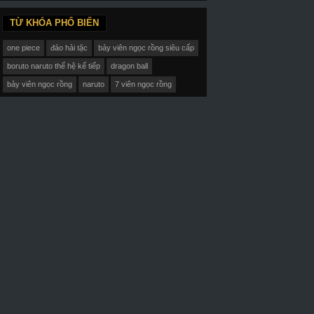
ập 20-End Vietsub
Tập 13-End Vietsub
Tập 13-End Viets
TỪ KHÓA PHỔ BIẾN
one piece
đảo hải tặc
bảy viên ngọc rồng siêu cấp
boruto naruto thế hệ kế tiếp
dragon ball
bảy viên ngọc rồng
naruto
7 viên ngọc rồng
ánh Cổng Vũ Trụ (Phần 1)
Lạc Vào Thế Giới Game (Phần 1)
Sgu Stargate Universe (season 1)
Overlord Season 1
Overlord Season 
009
2015
2018