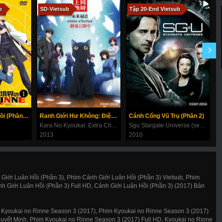
b
SD-Vietsub
Tập 20-End Vietsub
T
Cảnh Giới Luân Hồi (Phần 1)
Ranh Giới Hư Không: Điệp Khúc Bổ Sung
Cánh Cổng Vũ Trụ (Phần 2)
C
Kara No Kyoukai: Extra Chorus
Sgu Stargate Universe (season 2)
2013
2010
2
Giới Luân Hồi (Phần 3), Phim Cảnh Giới Luân Hồi (Phần 3) Vietsub, Phim
h Giới Luân Hồi (Phần 3) Full HD, Cảnh Giới Luân Hồi (Phần 3) (2017) Bản
Kyoukai no Rinne Season 3 (2017), Phim Kyoukai no Rinne Season 3 (2017)
uyết Minh, Phim Kyoukai no Rinne Season 3 (2017) Full HD, Kyoukai no Rinne