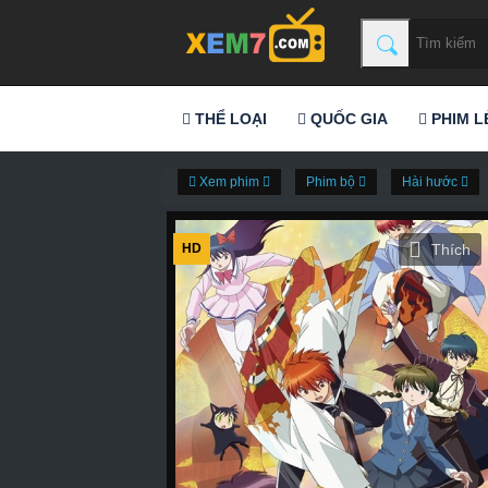
THỂ LOẠI
QUỐC GIA
PHIM L
Xem phim
Phim bộ
Hài hước
HD