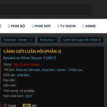
Ẻ
PHIM BỘ
PHIM MỚI
TV SHOW
ANIME
Hoạt hình - Anime ✅
Phiêu lưu
Cảnh Giới Luân Hồi (Phần 3)
CẢNH GIỚI LUÂN HỒI (PHẦN 3)
Kyoukai no Rinne Season 3 (2017)
Status:
Tập 25-End Vietsub
Thể loại:
Phim bộ
,
Hài hước
,
Hoạt hình - Anime ✅
,
Phiêu lưu
,
Quốc gia:
Nhật Bản
,
Đạo diễn:
Diễn viên:
Thời lượng:
25 phút/tập
Năm phát hành:
2017
3 lượt
N/A