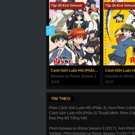
Tập 25-End Vietsub
Tập 25-End Vietsu
Cảnh Giới Luân Hồi (Phần 2)
Kyoukai no Rinne Season 2
Kyoukai no Rinne
2016
2015
TÌM THEO:
Phim Cảnh Giới Luân Hồi (Phần 3), Xem Phim Cảnh 
Cảnh Giới Luân Hồi (Phần 3) Thuyết Minh, Phim Cản
Đẹp Phụ Đề Tiếng Việt.
Phim Kyoukai no Rinne Season 3 (2017), Xem Phim 
Vietsub, Phim Kyoukai no Rinne Season 3 (2017) Th