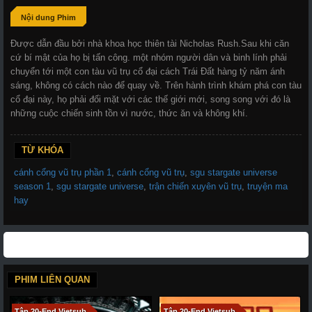
Nội dung Phim
Được dẫn đầu bởi nhà khoa học thiên tài Nicholas Rush.Sau khi căn
cứ bí mật của họ bị tấn công. một nhóm người dân và binh lính phải
chuyển tới một con tàu vũ trụ cổ đại cách Trái Đất hàng tỷ năm ánh
sáng, không có cách nào để quay về. Trên hành trình khám phá con tàu
cổ đại này, họ phải đối mặt với các thế giới mới, song song với đó là
những cuộc chiến sinh tồn vì nước, thức ăn và không khí.
TỪ KHÓA
cánh cổng vũ trụ phần 1
,
cánh cổng vũ trụ
,
sgu stargate universe
season 1
,
sgu stargate universe
,
trận chiến xuyên vũ trụ
,
truyện ma
hay
PHIM LIÊN QUAN
Tập 20-End Vietsub
Tập 20-End Vietsub