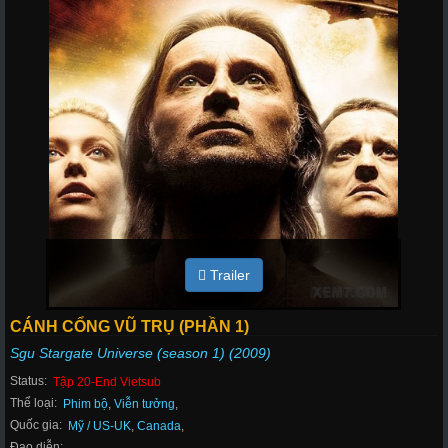
Trailer
CÁNH CỔNG VŨ TRỤ (PHẦN 1)
Sgu Stargate Universe (season 1) (2009)
Status:
Tập 20-End Vietsub
Thể loại:
Phim bộ
,
Viễn tưởng
,
Quốc gia:
Mỹ / US-UK
,
Canada
,
Đạo diễn: