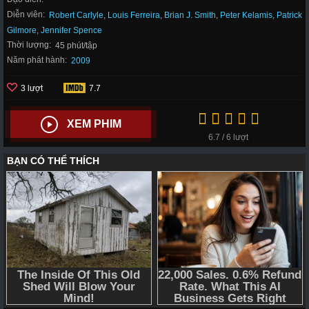
Diễn viên:
Robert Carlyle
,
Louis Ferreira
,
Brian J. Smith
,
Peter Kelamis
,
Patrick
Gilmore
,
Jennifer Spence
Thời lượng:
45 phút/tập
Năm phát hành:
2009
3 lượt
7.7
XEM PHIM
6.7 / 6 lượt