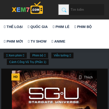
THỂ LOẠI
QUỐC GIA
PHIM LẺ
PHIM BỘ
PHIM MỚI
TV SHOW
ANIME
Xem phim
Phim bộ
Viễn tưởng
Cánh Cổng Vũ Trụ (Phần 1)
HD