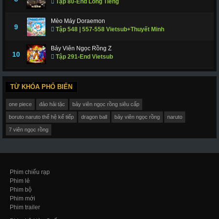
Tập 80-End Lồng Tiếng
Mèo Máy Doraemon
9
Tập 548 | 557-558 Vietsub+Thuyết Minh
Bảy Viên Ngọc Rồng Z
10
Tập 291-End Vietsub
TỪ KHÓA PHỔ BIẾN
one piece
đảo hải tặc
bảy viên ngọc rồng siêu cấp
boruto naruto thế hệ kế tiếp
dragon ball
bảy viên ngọc rồng
naruto
7 viên ngọc rồng
Phim chiếu rạp
Phim lẻ
Phim bộ
Phim mới
Phim trailer