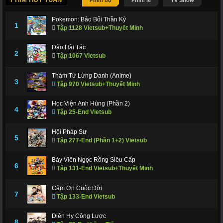
Phim bộ
Phim lẻ
TV Show
Pokemon: Bảo Bối Thần Kỳ
1
Tập 1128 Vietsub+Thuyết Minh
Đảo Hải Tặc
2
Tập 1067 Vietsub
Thám Tử Lừng Danh (Anime)
3
Tập 970 Vietsub+Thuyết Minh
Học Viện Anh Hùng (Phần 2)
4
Tập 25-End Vietsub
Hội Pháp Sư
5
Tập 277-End (Phần 1+2) Vietsub
Bảy Viên Ngọc Rồng Siêu Cấp
6
Tập 131-End Vietsub+Thuyết Minh
Cảm Ơn Cuộc Đời
7
Tập 133-End Vietsub
Diên Hy Công Lược
8