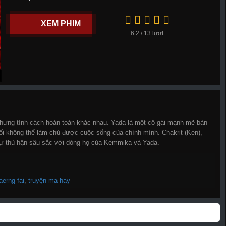
XEM PHIM
6.2 / 13 lượt
nhưng tính cách hoàn toàn khác nhau. Yada là một cô gái mạnh mẽ bản
uối không thể làm chủ được cuộc sống của chính mình. Chakrit (Ken),
sự thù hận sâu sắc với dòng họ của Kemmika và Yada.
raerng fai
,
truyện ma hay