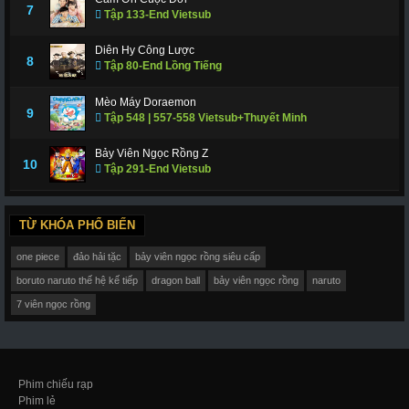
7
Tập 133-End Vietsub
Diên Hy Công Lược
8
Tập 80-End Lồng Tiếng
Mèo Máy Doraemon
9
Tập 548 | 557-558 Vietsub+Thuyết Minh
Bảy Viên Ngọc Rồng Z
10
Tập 291-End Vietsub
TỪ KHÓA PHỔ BIẾN
one piece
đảo hải tặc
bảy viên ngọc rồng siêu cấp
boruto naruto thế hệ kế tiếp
dragon ball
bảy viên ngọc rồng
naruto
7 viên ngọc rồng
Phim chiếu rạp
Phim lẻ