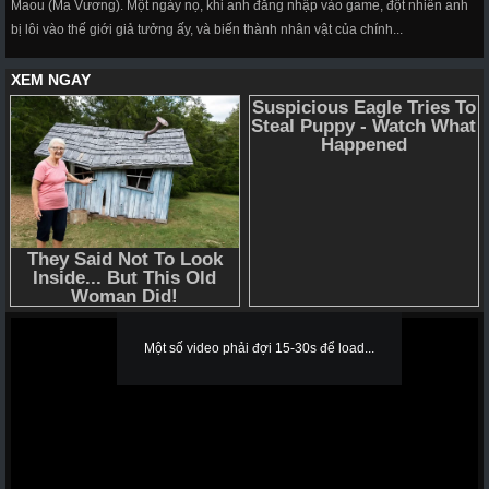
Maou (Ma Vương). Một ngày nọ, khi anh đăng nhập vào game, đột nhiên anh
bị lôi vào thế giới giả tưởng ấy, và biến thành nhân vật của chính...
Một số video phải đợi 15-30s để load...