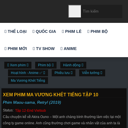
THỂ LOẠI
QUỐC GIA
PHIM LẺ
PHIM BỘ
PHIM MỚI
TV SHOW
ANIME
Xem phim
Phim bộ
Hành động
Hoạt hình - Anime ✅
Phiêu lưu
Viễn tưởng
Ma Vương Khét Tiếng
XEM PHIM MA VƯƠNG KHÉT TIẾNG TẬP 10
Phim Maou-sama, Retry! (2019)
Status:
Tập 12-End Vietsub
Câu chuyện kể về Akira Ouno – Một anh chàng bình thường làm việc tại một
công ty game online. Anh cũng thường chơi game và nhân vật của anh ta là