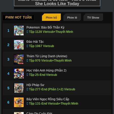
PHIM HOT TUẦN
Phim bộ
Phim lẻ
TV Show
Pokemon: Bảo Bối Thần Kỳ
1
Tập 1128 Vietsub+Thuyết Minh
Đảo Hải Tặc
2
Tập 1067 Vietsub
Thám Tử Lừng Danh (Anime)
3
Tập 970 Vietsub+Thuyết Minh
Học Viện Anh Hùng (Phần 2)
4
Tập 25-End Vietsub
Hội Pháp Sư
5
Tập 277-End (Phần 1+2) Vietsub
Bảy Viên Ngọc Rồng Siêu Cấp
6
Tập 131-End Vietsub+Thuyết Minh
Cảm Ơn Cuộc Đời