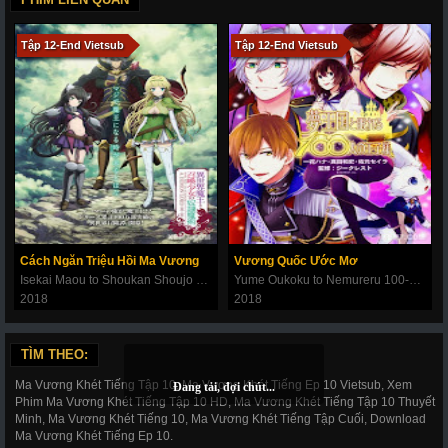
Tập 12-End Vietsub
Tập 12-End Vietsub
Cách Ngăn Triệu Hồi Ma Vương
Vương Quốc Ước Mơ
Isekai Maou to Shoukan Shoujo no Dorei Majutsu
Yume Oukoku to Nemureru 100-nin no Ouji-sama
2018
2018
TÌM THEO:
Ma Vương Khét Tiếng Tập 10, Ma Vương Khét Tiếng Ep 10 Vietsub, Xem
Phim Ma Vương Khét Tiếng Tập 10 HD, Ma Vương Khét Tiếng Tập 10 Thuyết
Minh, Ma Vương Khét Tiếng 10, Ma Vương Khét Tiếng Tập Cuối, Download
Ma Vương Khét Tiếng Ep 10.