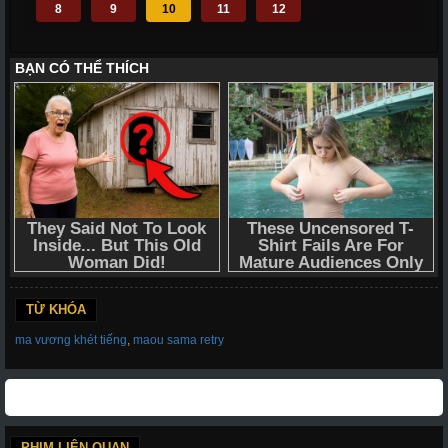
8
9
10
11
12
TỪ KHÓA
ma vương khét tiếng
,
maou sama retry
PHIM LIÊN QUAN