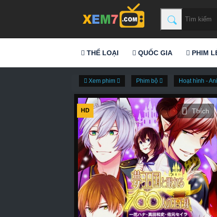
THỂ LOẠI
QUỐC GIA
PHIM L
Xem phim
Phim bộ
Hoạt hình - A
HD