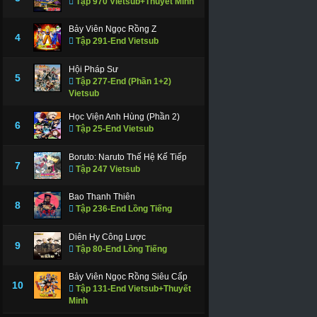
Tập 970 Vietsub+Thuyết Minh
Bảy Viên Ngọc Rồng Z
4
Tập 291-End Vietsub
Hội Pháp Sư
5
Tập 277-End (Phần 1+2)
Vietsub
Học Viện Anh Hùng (Phần 2)
6
Tập 25-End Vietsub
Boruto: Naruto Thế Hệ Kế Tiếp
7
Tập 247 Vietsub
Bao Thanh Thiên
8
Tập 236-End Lồng Tiếng
Diên Hy Công Lược
9
Tập 80-End Lồng Tiếng
Bảy Viên Ngọc Rồng Siêu Cấp
10
Tập 131-End Vietsub+Thuyết
Minh