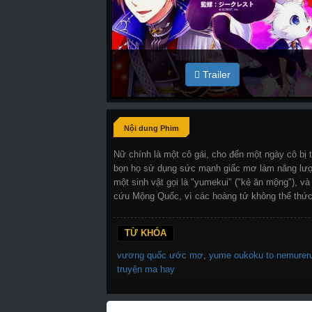
Trailer
Nội dung Phim
Nữ chính là một cô gái, cho đến một ngày cô bị 
bọn họ sử dụng sức mạnh giấc mơ làm năng lượn
một sinh vật gọi là "yumekui" ("kẻ ăn mộng"), v
cứu Mộng Quốc, vì các hoàng tử không thể thức
TỪ KHÓA
vương quốc ước mơ
,
yume oukoku to nemureru
truyện ma hay