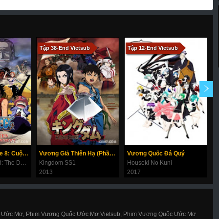
Tập 38-End Vietsub
Tập 12-End Vietsub
T
Đảo Hải Tặc Movie 8: Cuộc Chiến Ở Vương Quốc Alabasta
Vương Giả Thiên Hạ (Phần 1)
Vương Quốc Đá Quý
One Piece Movie 8: The Desert Princess And The Pirates - Adventures In Alabasta
Kingdom SS1
Houseki No Kuni
K
2013
2017
2
Ước Mơ, Phim Vương Quốc Ước Mơ Vietsub, Phim Vương Quốc Ước Mơ