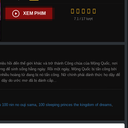
XEM PHIM
7.1 / 17 lượt
triệu hồi đến thế giới khác và trở thành Công chúa của Mộng Quốc, nơi
g để sinh sống hằng ngày. Rồi một ngày, Mộng Quốc bị tấn công bởi
à nhiều hoàng tử đang bị nó tấn công. Nữ chính phải đánh thức họ dậy để
 dậy do ước mơ đã bị đánh cắp...
 100 nin no ouji sama
,
100 sleeping princes the kingdom of dreams
,