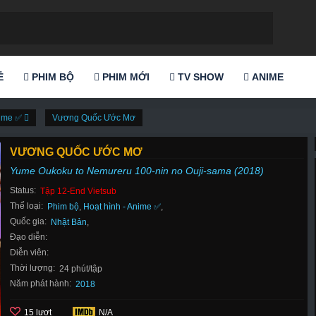
Ẻ
PHIM BỘ
PHIM MỚI
TV SHOW
ANIME
nime ✅
Vương Quốc Ước Mơ
VƯƠNG QUỐC ƯỚC MƠ
Yume Oukoku to Nemureru 100-nin no Ouji-sama (2018)
Status:
Tập 12-End Vietsub
Thể loại:
Phim bộ
,
Hoạt hình - Anime ✅
,
Quốc gia:
Nhật Bản
,
Đạo diễn:
Diễn viên:
Thời lượng:
24 phút/tập
Năm phát hành:
2018
15 lượt
N/A