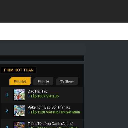
PHIM HOT TUẦN
Phim bộ
Phim lẻ
TV Show
Đảo Hải Tặc
1
Tập 1067 Vietsub
Pokemon: Bảo Bối Thần Kỳ
2
Tập 1128 Vietsub+Thuyết Minh
Thám Tử Lừng Danh (Anime)
3