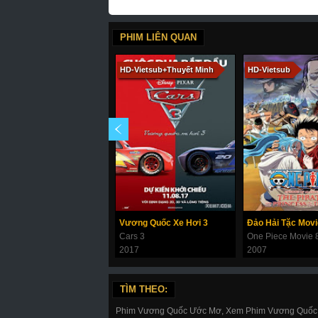
PHIM LIÊN QUAN
HD-Vietsub+Thuyết Minh
HD-Vietsub
Vương Quốc Xe Hơi 3
Cars 3
2017
2007
TÌM THEO:
Phim Vương Quốc Ước Mơ, Xem Phim Vương Quốc 