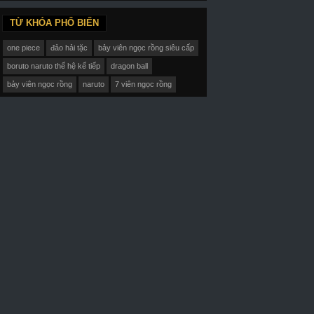
TỪ KHÓA PHỔ BIẾN
one piece
đảo hải tặc
bảy viên ngọc rồng siêu cấp
boruto naruto thế hệ kế tiếp
dragon ball
ập 39-End Vietsub
Tập 25-End Vietsub
Tập 12-End Viets
bảy viên ngọc rồng
naruto
7 viên ngọc rồng
Vương Giả Thiên Hạ (Phần 2)
Magi: Bậc Thầy Pháp Thuật (Phần 2)
Vương Quốc Nụ
ingdom SS2
Magi: The Kingdom Of Magic SS2
Egao no Daika
014
2013
2019