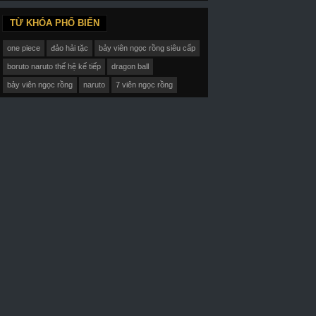
TỪ KHÓA PHỔ BIẾN
one piece
đảo hải tặc
bảy viên ngọc rồng siêu cấp
boruto naruto thế hệ kế tiếp
dragon ball
bảy viên ngọc rồng
naruto
7 viên ngọc rồng