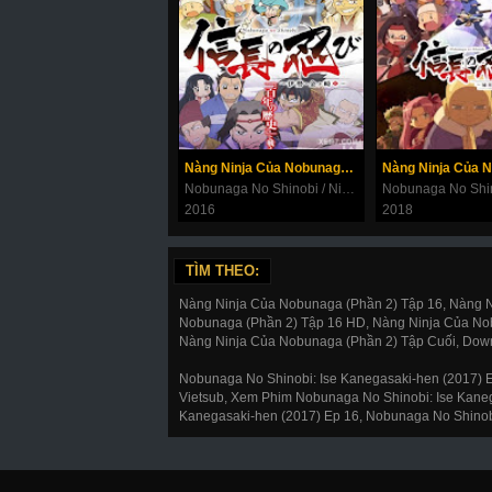
Nàng Ninja Của Nobunaga (Phần 1)
Nobunaga No Shinobi / Ninja Girl & Samurai Master
2016
2018
TÌM THEO:
Nàng Ninja Của Nobunaga (Phần 2) Tập 16, Nàng N
Nobunaga (Phần 2) Tập 16 HD, Nàng Ninja Của Nob
Nàng Ninja Của Nobunaga (Phần 2) Tập Cuối, Dow
Nobunaga No Shinobi: Ise Kanegasaki-hen (2017) E
Vietsub, Xem Phim Nobunaga No Shinobi: Ise Kane
Kanegasaki-hen (2017) Ep 16, Nobunaga No Shinobi