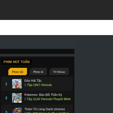
PHIM HOT TUẦN
Phim bộ
Phim lẻ
TV Show
Đảo Hải Tặc
1
Tập 1067 Vietsub
Pokemon: Bảo Bối Thần Kỳ
2
Tập 1128 Vietsub+Thuyết Minh
Thám Tử Lừng Danh (Anime)
3