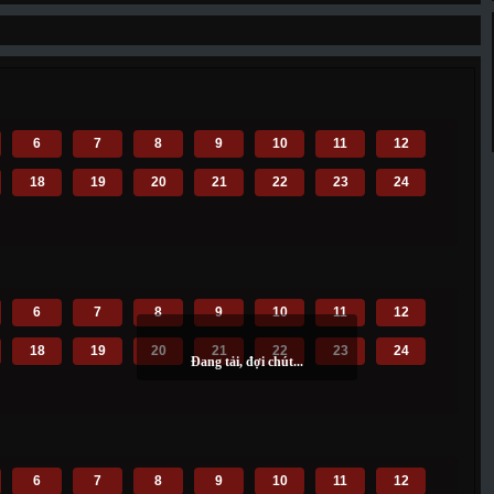
6
7
8
9
10
11
12
18
19
20
21
22
23
24
6
7
8
9
10
11
12
18
19
20
21
22
23
24
6
7
8
9
10
11
12