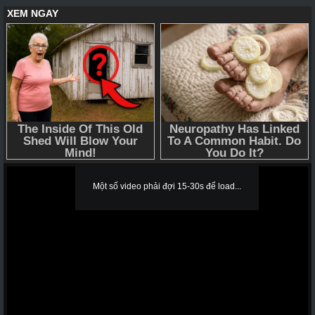
Một số video phải đợi 15-30s để load...