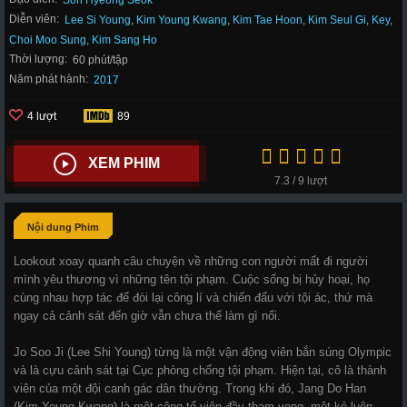
Son Hyeong Seok
Diễn viên:
Lee Si Young
,
Kim Young Kwang
,
Kim Tae Hoon
,
Kim Seul Gi
,
Key
,
Choi Moo Sung
,
Kim Sang Ho
Thời lượng:
60 phút/tập
Năm phát hành:
2017
4 lượt
89
XEM PHIM
7.3 / 9 lượt
Nội dung Phim
Lookout xoay quanh câu chuyện về những con người mất đi người
mình yêu thương vì những tên tội phạm. Cuộc sống bị hủy hoại, họ
cùng nhau hợp tác để đòi lại công lí và chiến đấu với tội ác, thứ mà
ngay cả cảnh sát đến giờ vẫn chưa thể làm gì nổi.
Jo Soo Ji (Lee Shi Young) từng là một vận động viên bắn súng Olympic
và là cựu cảnh sát tại Cục phòng chống tội phạm. Hiện tại, cô là thành
viên của một đội canh gác dân thường. Trong khi đó, Jang Do Han
(Kim Young Kwang) là một công tố viên đầy tham vọng, một kẻ luôn