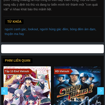
nung nấu ý định trả thù và đang tự biến mình trở thành một "con quái
vật" vì khao khát báo thù mãnh liệt.
TỪ KHÓA
người canh gác
,
lookout
,
người hùng gác đêm
,
bóng đêm ảm đạm
,
truyện ma hay
PHIM LIÊN QUAN
Tập 12-End Vietsub
HD-Vietsub