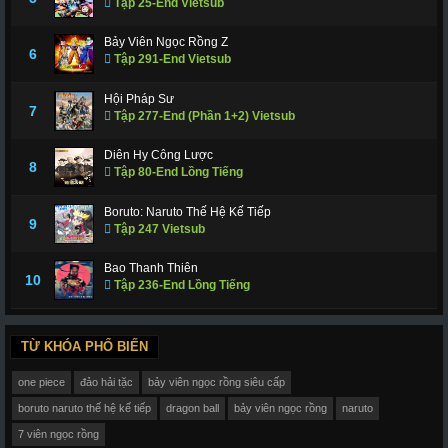
Tập 25-End Vietsub
Bảy Viên Ngọc Rồng Z
6
Tập 291-End Vietsub
Hội Pháp Sư
7
Tập 277-End (Phần 1+2) Vietsub
Diên Hy Công Lược
8
Tập 80-End Lồng Tiếng
Boruto: Naruto Thế Hệ Kế Tiếp
9
Tập 247 Vietsub
Bao Thanh Thiên
10
Tập 236-End Lồng Tiếng
TỪ KHÓA PHỔ BIẾN
one piece
đảo hải tặc
bảy viên ngọc rồng siêu cấp
boruto naruto thế hệ kế tiếp
dragon ball
bảy viên ngọc rồng
naruto
7 viên ngọc rồng