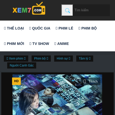
THỂ LOẠI
QUỐC GIA
PHIM LẺ
PHIM BỘ
PHIM MỚI
TV SHOW
ANIME
Xem phim
Phim bộ
Hình sự
Tâm lý
Người Canh Gác
HD