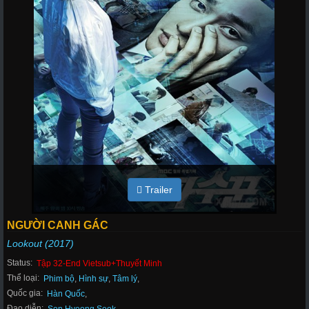
Trailer
NGƯỜI CANH GÁC
Lookout (2017)
Status:
Tập 32-End Vietsub+Thuyết Minh
Thể loại:
Phim bộ
,
Hình sự
,
Tâm lý
,
Quốc gia:
Hàn Quốc
,
Đạo diễn: