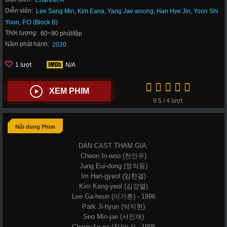
Channel A
Diễn viên:
Lee Sang Min
,
Kim Eana
,
Yang Jae woong
,
Han Hye Jin
,
Yoon Shi
Yoon
,
P.O (Block B)
Thời lượng:
60~90 phút/tập
Năm phát hành:
2020
1 lượt
N/A
XEM PHIM
9.5 / 4 lượt
Nội dung Phim
DÀN CAST THAM GIA:
Cheon In-woo (천인우)
Jung Eui-dong (정의동)
Im Han-gyeol (임한결)
Kim Kang-yeol (김강열)
Lee Ga-heun (이가흔) - 1996
Park Ji-hyun (박지현)
Seo Min-jae (서민재)
Cheon An-na (천안나) - 1995