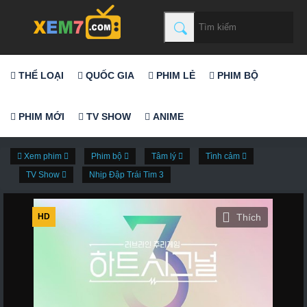
THỂ LOẠI
QUỐC GIA
PHIM LẺ
PHIM BỘ
PHIM MỚI
TV SHOW
ANIME
Xem phim
Phim bộ
Tâm lý
Tình cảm
TV Show
Nhịp Đập Trái Tim 3
HD