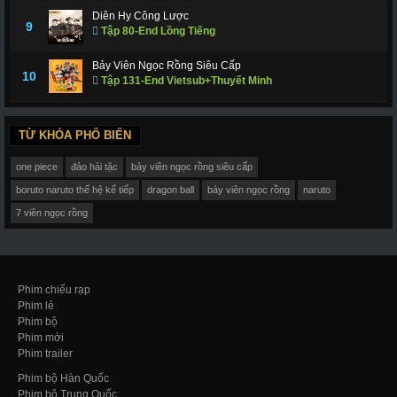
Diên Hy Công Lược
9
Tập 80-End Lồng Tiếng
Bảy Viên Ngọc Rồng Siêu Cấp
10
Tập 131-End Vietsub+Thuyết Minh
TỪ KHÓA PHỔ BIẾN
one piece
đảo hải tặc
bảy viên ngọc rồng siêu cấp
boruto naruto thế hệ kế tiếp
dragon ball
bảy viên ngọc rồng
naruto
7 viên ngọc rồng
Phim chiếu rạp
Phim lẻ
Phim bộ
Phim mới
Phim trailer
Phim bộ Hàn Quốc
Phim bộ Trung Quốc