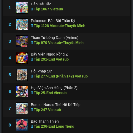
Đảo Hải Tặc
1
Tập 1067 Vietsub
Pokemon: Bảo Bối Thần Kỳ
2
Tập 1128 Vietsub+Thuyết Minh
Thám Tử Lừng Danh (Anime)
3
Tập 970 Vietsub+Thuyết Minh
Bảy Viên Ngọc Rồng Z
4
Tập 291-End Vietsub
Hội Pháp Sư
5
Tập 277-End (Phần 1+2) Vietsub
Học Viện Anh Hùng (Phần 2)
6
Tập 25-End Vietsub
Boruto: Naruto Thế Hệ Kế Tiếp
7
Tập 247 Vietsub
Bao Thanh Thiên
8
Tập 236-End Lồng Tiếng