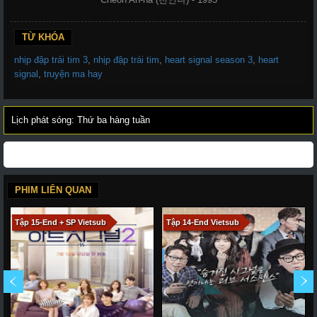
TỪ KHÓA
nhịp đập trái tim 3
,
nhịp đập trái tim
,
heart signal season 3
,
heart
signal
,
truyện ma hay
Lịch phát sóng: Thứ ba hàng tuần
PHIM LIÊN QUAN
Tập 15-End + SP Vietsub
Tập 14-End Vietsub