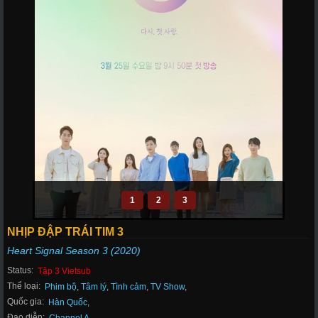
1
2
3
NHỊP ĐẬP TRÁI TIM 3
Heart Signal Season 3 (2020)
Status:
Tập 3 Vietsub
Thể loại:
Phim bộ
,
Tâm lý
,
Tình cảm
,
TV Show
,
Quốc gia:
Hàn Quốc
,
Đạo diễn: