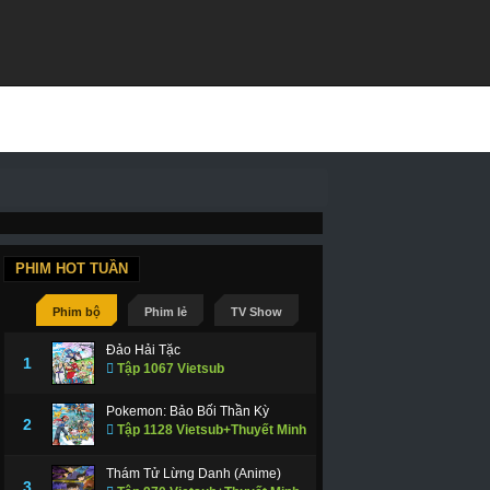
PHIM HOT TUẦN
Phim bộ
Phim lẻ
TV Show
Đảo Hải Tặc
1
Tập 1067 Vietsub
Pokemon: Bảo Bối Thần Kỳ
2
Tập 1128 Vietsub+Thuyết Minh
Thám Tử Lừng Danh (Anime)
3