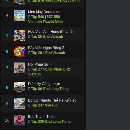
Tập 970 Vietsub+Thuyết Minh
Mèo Máy Doraemon
4
Tập 548 | 557-558
Vietsub+Thuyết Minh
Học Viện Anh Hùng (Phần 2)
5
Tập 25-End Vietsub
Bảy Viên Ngọc Rồng Z
6
Tập 291-End Vietsub
Hội Pháp Sư
7
Tập 277-End (Phần 1+2)
Vietsub
Diên Hy Công Lược
8
Tập 80-End Lồng Tiếng
Boruto: Naruto Thế Hệ Kế Tiếp
9
Tập 247 Vietsub
Bao Thanh Thiên
10
Tập 236-End Lồng Tiếng