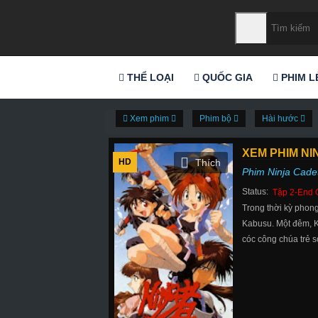
THỂ LOẠI
QUỐC GIA
PHIM L
Xem phim
Phim bộ
Hài hước
XEM PHIM NI
HD
Phim Ninja Cade
Status:
Tập 2-End 
Trong thời kỳ phong
Kabusu. Một đêm, K
cóc công chúa trẻ s