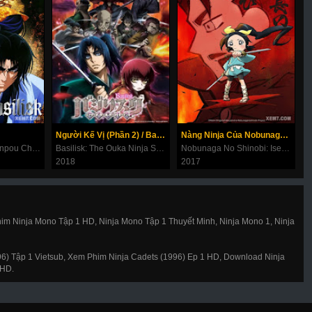
Người Kế Vị (Phần 2) / Basilisk: Ouka Ninpouchou
Nàng Ninja Của Nobunaga (Phần 2)
Basilisk: Kouga Ninpou Chou
Basilisk: The Ouka Ninja Scrolls
Nobunaga No Shinobi: Ise Kanegasaki-hen
2018
2017
2
im Ninja Mono Tập 1 HD, Ninja Mono Tập 1 Thuyết Minh, Ninja Mono 1, Ninja
996) Tập 1 Vietsub, Xem Phim Ninja Cadets (1996) Ep 1 HD, Download Ninja
 HD.