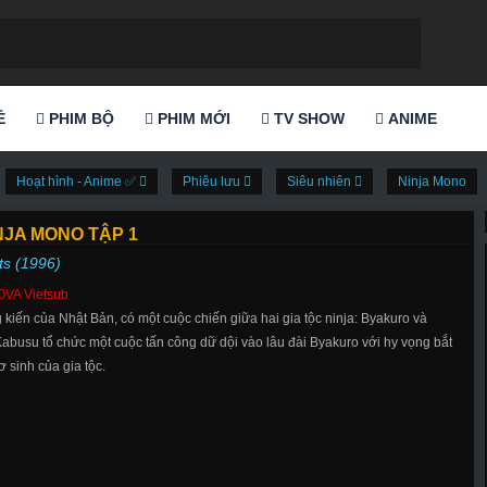
Ẻ
PHIM BỘ
PHIM MỚI
TV SHOW
ANIME
Hoạt hình - Anime ✅
Phiêu lưu
Siêu nhiên
Ninja Mono
NJA MONO TẬP 1
ts (1996)
OVA Vietsub
 kiến ​​của Nhật Bản, có một cuộc chiến giữa hai gia tộc ninja: Byakuro và
abusu tổ chức một cuộc tấn công dữ dội vào lâu đài Byakuro với hy vọng bắt
ơ sinh của gia tộc.