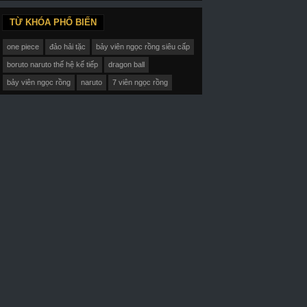
TỪ KHÓA PHỔ BIẾN
one piece
đảo hải tặc
bảy viên ngọc rồng siêu cấp
boruto naruto thế hệ kế tiếp
dragon ball
bảy viên ngọc rồng
naruto
7 viên ngọc rồng
ập 26-End Vietsub
Tập 3 Vietsub
Tập 22-End Viets