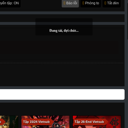
yển tập: ON
Báo lỗi
Phóng to
Tắt đèn
b
Tập 15/24 Vietsub
Tập 26-End Vietsub
T