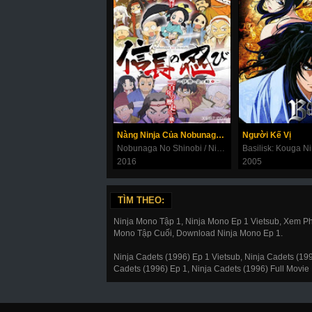
Nàng Ninja Của Nobunaga (Phần 1)
Người Kế Vị
Nobunaga No Shinobi / Ninja Girl & Samurai Master
2016
2005
TÌM THEO:
Ninja Mono Tập 1, Ninja Mono Ep 1 Vietsub, Xem Ph
Mono Tập Cuối, Download Ninja Mono Ep 1.
Ninja Cadets (1996) Ep 1 Vietsub, Ninja Cadets (1
Cadets (1996) Ep 1, Ninja Cadets (1996) Full Movie