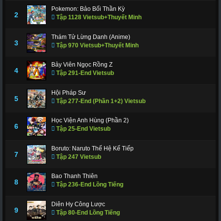
Pokemon: Bảo Bối Thần Kỳ
2
Tập 1128 Vietsub+Thuyết Minh
Thám Tử Lừng Danh (Anime)
3
Tập 970 Vietsub+Thuyết Minh
Bảy Viên Ngọc Rồng Z
4
Tập 291-End Vietsub
Hội Pháp Sư
5
Tập 277-End (Phần 1+2) Vietsub
Học Viện Anh Hùng (Phần 2)
6
Tập 25-End Vietsub
Boruto: Naruto Thế Hệ Kế Tiếp
7
Tập 247 Vietsub
Bao Thanh Thiên
8
Tập 236-End Lồng Tiếng
Diên Hy Công Lược
9
Tập 80-End Lồng Tiếng