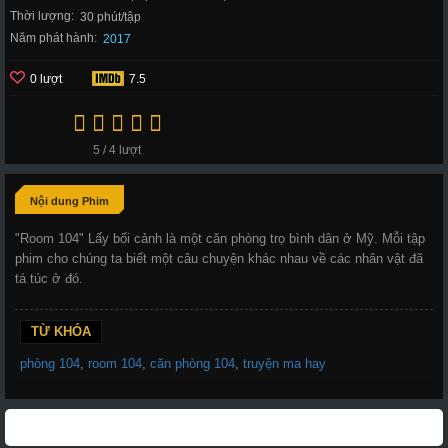
Thời lượng:
30 phút/tập
Năm phát hành:
2017
0 lượt
7.5
5 / 4 lượt
Nội dung Phim
"Room 104" Lấy bối cảnh là một căn phòng trọ bình dân ở Mỹ. Mỗi tập
phim cho chúng ta biết một câu chuyện khác nhau về các nhân vật đã
tá túc ở đó.
TỪ KHÓA
phòng 104
,
room 104
,
căn phòng 104
,
truyện ma hay