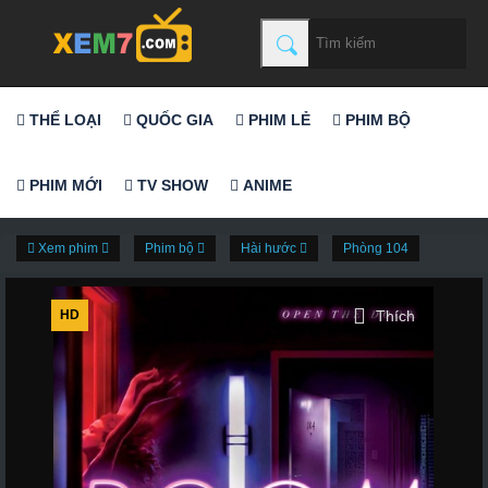
THỂ LOẠI
QUỐC GIA
PHIM LẺ
PHIM BỘ
PHIM MỚI
TV SHOW
ANIME
Xem phim
Phim bộ
Hài hước
Phòng 104
HD