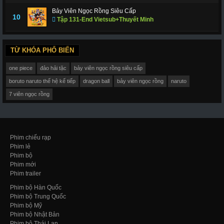
Bảy Viên Ngọc Rồng Siêu Cấp
10
Tập 131-End Vietsub+Thuyết Minh
TỪ KHÓA PHỔ BIẾN
one piece
đảo hải tặc
bảy viên ngọc rồng siêu cấp
boruto naruto thế hệ kế tiếp
dragon ball
bảy viên ngọc rồng
naruto
7 viên ngọc rồng
Phim chiếu rạp
Phim lẻ
Phim bộ
Phim mới
Phim trailer
Phim bộ Hàn Quốc
Phim bộ Trung Quốc
Phim bộ Mỹ
Phim bộ Nhật Bản
Phim bộ Thái Lan