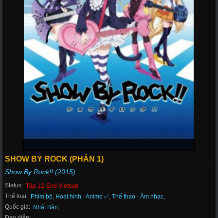
SHOW BY ROCK (PHẦN 1)
Show By Rock!! (2015)
Status:
Tập 12-End Vietsub
Thể loại:
Phim bộ
,
Hoạt hình - Anime ✅
,
Thể thao - Âm nhạc
,
Quốc gia:
Nhật Bản
,
Đạo diễn: