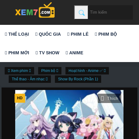
THỂ LOẠI
QUỐC GIA
PHIM LẺ
PHIM BỘ
PHIM MỚI
TV SHOW
ANIME
Xem phim
Phim bộ
Hoạt hình - Anime ✅
Thể thao - Âm nhạc
Show By Rock (Phần 1)
HD