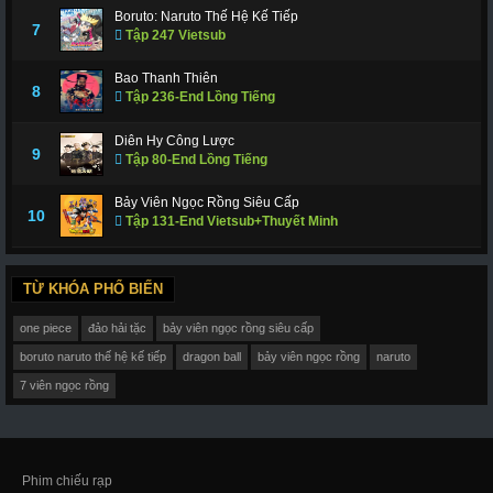
Boruto: Naruto Thế Hệ Kế Tiếp
7
Tập 247 Vietsub
Bao Thanh Thiên
8
Tập 236-End Lồng Tiếng
Diên Hy Công Lược
9
Tập 80-End Lồng Tiếng
Bảy Viên Ngọc Rồng Siêu Cấp
10
Tập 131-End Vietsub+Thuyết Minh
TỪ KHÓA PHỔ BIẾN
one piece
đảo hải tặc
bảy viên ngọc rồng siêu cấp
boruto naruto thế hệ kế tiếp
dragon ball
bảy viên ngọc rồng
naruto
7 viên ngọc rồng
Phim chiếu rạp