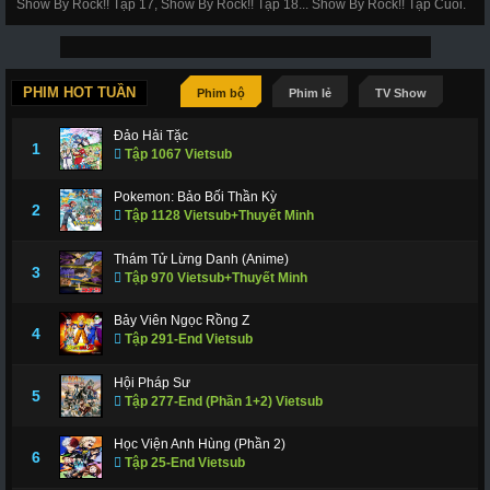
Show By Rock!! Tập 17, Show By Rock!! Tập 18... Show By Rock!! Tập Cuối.
PHIM HOT TUẦN
Phim bộ
Phim lẻ
TV Show
Đảo Hải Tặc
1
Tập 1067 Vietsub
Pokemon: Bảo Bối Thần Kỳ
2
Tập 1128 Vietsub+Thuyết Minh
Thám Tử Lừng Danh (Anime)
3
Tập 970 Vietsub+Thuyết Minh
Bảy Viên Ngọc Rồng Z
4
Tập 291-End Vietsub
Hội Pháp Sư
5
Tập 277-End (Phần 1+2) Vietsub
Học Viện Anh Hùng (Phần 2)
6
Tập 25-End Vietsub