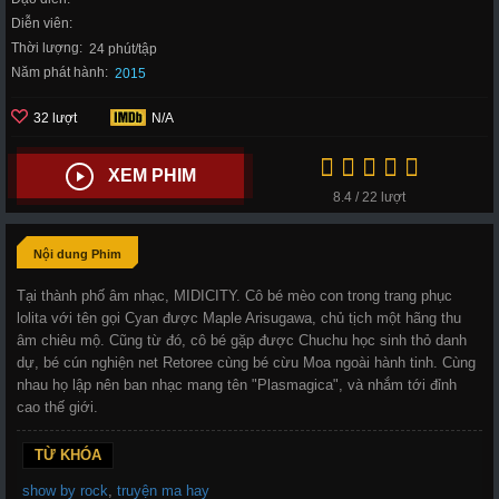
Diễn viên:
Thời lượng:
24 phút/tập
Năm phát hành:
2015
32 lượt
N/A
XEM PHIM
8.4 / 22 lượt
Nội dung Phim
Tại thành phố âm nhạc, MIDICITY. Cô bé mèo con trong trang phục
lolita với tên gọi Cyan được Maple Arisugawa, chủ tịch một hãng thu
âm chiêu mộ. Cũng từ đó, cô bé gặp được Chuchu học sinh thỏ danh
dự, bé cún nghiện net Retoree cùng bé cừu Moa ngoài hành tinh. Cùng
nhau họ lập nên ban nhạc mang tên "Plasmagica", và nhắm tới đỉnh
cao thế giới.
TỪ KHÓA
show by rock
,
truyện ma hay