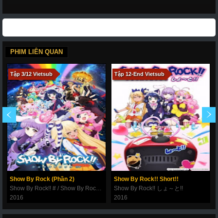
PHIM LIÊN QUAN
Tập 3/12 Vietsub
Tập 12-End Vietsub
Show By Rock (Phần 2)
Show By Rock!! Short!!
Show By Rock!! # / Show By Rock Season 2
Show By Rock!! しょ～と!!
2016
2016