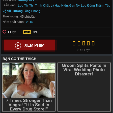
Trương Tư Lân
Diễn viên:
Lưu Thi Thi
,
Trịnh Khải
,
Lý Hạo Hiên
,
Đan Ny
,
Lưu Đông Thấm
,
Tào
Vệ Vũ
,
Trương Lăng Phong
Thời lượng:
45 phút/tập
Năm phát hành:
2016
1 lượt
N/A
XEM PHIM
6 / 3 lượt