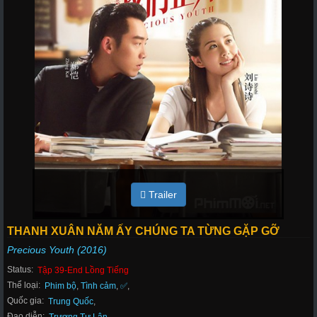
Trailer
THANH XUÂN NĂM ẤY CHÚNG TA TỪNG GẶP GỠ
Precious Youth (2016)
Status:
Tập 39-End Lồng Tiếng
Thể loại:
Phim bộ
,
Tình cảm
,
✅
,
Quốc gia:
Trung Quốc
,
Đạo diễn: