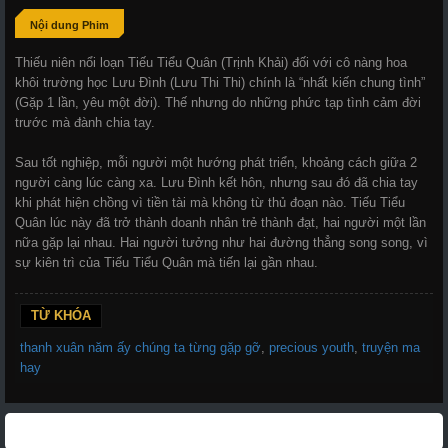
Nội dung Phim
Thiếu niên nổi loạn Tiếu Tiểu Quân (Trịnh Khải) đối với cô nàng hoa
khôi trường học Lưu Đình (Lưu Thi Thi) chính là “nhất kiến chung tình”
(Gặp 1 lần, yêu một đời). Thế nhưng do những phức tạp tình cảm đời
trước mà đành chia tay.
Sau tốt nghiệp, mỗi người một hướng phát triển, khoảng cách giữa 2
người càng lúc càng xa. Lưu Đình kết hôn, nhưng sau đó đã chia tay
khi phát hiện chồng vì tiền tài mà không từ thủ đoạn nào. Tiếu Tiểu
Quân lúc này đã trở thành doanh nhân trẻ thành đạt, hai người một lần
nữa gặp lại nhau. Hai người tưởng như hai đường thẳng song song, vì
sự kiên trì của Tiếu Tiểu Quân mà tiến lại gần nhau.
TỪ KHÓA
thanh xuân năm ấy chúng ta từng gặp gỡ
,
precious youth
,
truyện ma
hay