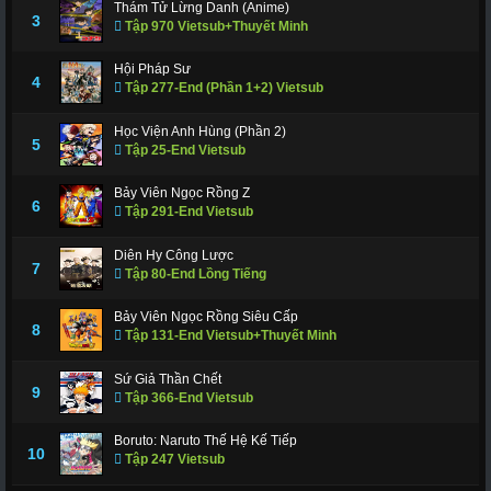
Thám Tử Lừng Danh (Anime)
3
Tập 970 Vietsub+Thuyết Minh
Hội Pháp Sư
4
Tập 277-End (Phần 1+2) Vietsub
Học Viện Anh Hùng (Phần 2)
5
Tập 25-End Vietsub
Bảy Viên Ngọc Rồng Z
6
Tập 291-End Vietsub
Diên Hy Công Lược
7
Tập 80-End Lồng Tiếng
Bảy Viên Ngọc Rồng Siêu Cấp
8
Tập 131-End Vietsub+Thuyết Minh
Sứ Giả Thần Chết
9
Tập 366-End Vietsub
Boruto: Naruto Thế Hệ Kế Tiếp
10
Tập 247 Vietsub