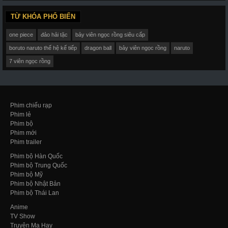
TỪ KHÓA PHỔ BIẾN
one piece
đảo hải tặc
bảy viên ngọc rồng siêu cấp
boruto naruto thế hệ kế tiếp
dragon ball
bảy viên ngọc rồng
naruto
7 viên ngọc rồng
Phim chiếu rạp
Phim lẻ
Phim bộ
Phim mới
Phim trailer
Phim bộ Hàn Quốc
Phim bộ Trung Quốc
Phim bộ Mỹ
Phim bộ Nhật Bản
Phim bộ Thái Lan
Anime
TV Show
Truyện Ma Hay