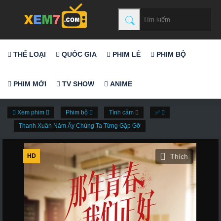
THỂ LOẠI
QUỐC GIA
PHIM LẺ
PHIM BỘ
PHIM MỚI
TV SHOW
ANIME
Xem phim
Phim bộ
Tình cảm
✅
Thanh Xuân Năm Ấy Chúng Ta Từng Gặp Gỡ
HD