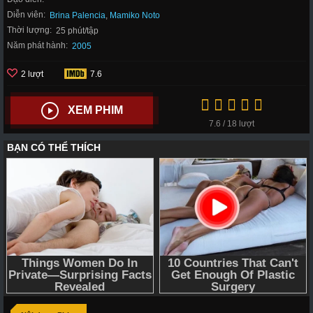
Diễn viên:
Brina Palencia
,
Mamiko Noto
Thời lượng:
25 phút/tập
Năm phát hành:
2005
2 lượt
7.6
XEM PHIM
7.6 / 18 lượt