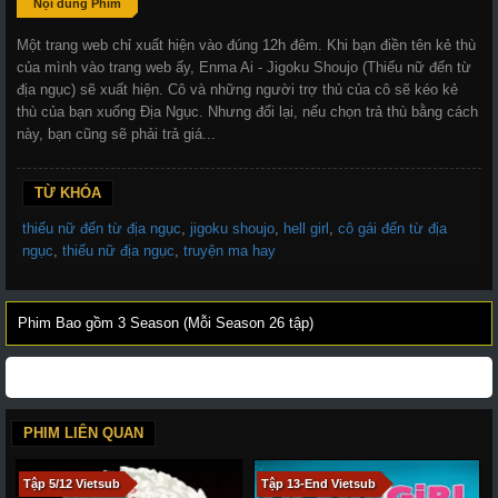
Nội dung Phim
Một trang web chỉ xuất hiện vào đúng 12h đêm. Khi bạn điền tên kẻ thù
của mình vào trang web ấy, Enma Ai - Jigoku Shoujo (Thiếu nữ đến từ
địa ngục) sẽ xuất hiện. Cô và những người trợ thủ của cô sẽ kéo kẻ
thù của bạn xuống Địa Ngục. Nhưng đổi lại, nếu chọn trả thù bằng cách
này, bạn cũng sẽ phải trả giá...
TỪ KHÓA
thiếu nữ đến từ địa ngục
,
jigoku shoujo
,
hell girl
,
cô gái đến từ địa
ngục
,
thiếu nữ địa ngục
,
truyện ma hay
Phim Bao gồm 3 Season (Mỗi Season 26 tập)
PHIM LIÊN QUAN
Tập 5/12 Vietsub
Tập 13-End Vietsub