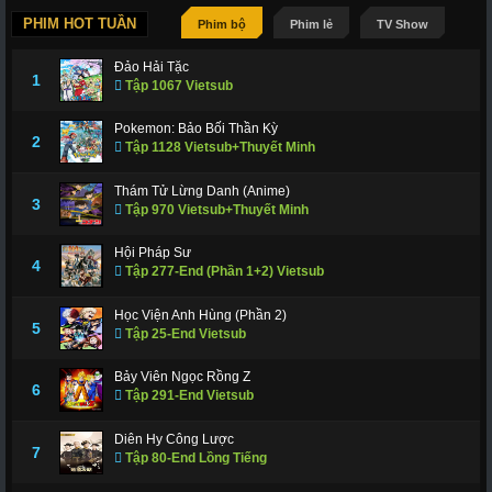
PHIM HOT TUẦN
Phim bộ
Phim lẻ
TV Show
Đảo Hải Tặc
1
Tập 1067 Vietsub
Pokemon: Bảo Bối Thần Kỳ
2
Tập 1128 Vietsub+Thuyết Minh
Thám Tử Lừng Danh (Anime)
3
Tập 970 Vietsub+Thuyết Minh
Hội Pháp Sư
4
Tập 277-End (Phần 1+2) Vietsub
Học Viện Anh Hùng (Phần 2)
5
Tập 25-End Vietsub
Bảy Viên Ngọc Rồng Z
6
Tập 291-End Vietsub
Diên Hy Công Lược
7
Tập 80-End Lồng Tiếng