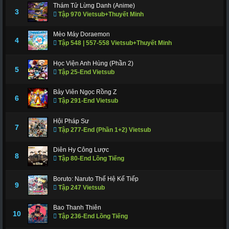
Thám Tử Lừng Danh (Anime)
3
Tập 970 Vietsub+Thuyết Minh
Mèo Máy Doraemon
4
Tập 548 | 557-558 Vietsub+Thuyết Minh
Học Viện Anh Hùng (Phần 2)
5
Tập 25-End Vietsub
Bảy Viên Ngọc Rồng Z
6
Tập 291-End Vietsub
Hội Pháp Sư
7
Tập 277-End (Phần 1+2) Vietsub
Diên Hy Công Lược
8
Tập 80-End Lồng Tiếng
Boruto: Naruto Thế Hệ Kế Tiếp
9
Tập 247 Vietsub
Bao Thanh Thiên
10
Tập 236-End Lồng Tiếng