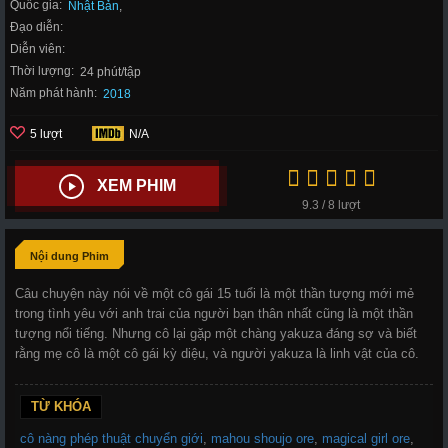
Quốc gia:
Nhật Bản
,
Đạo diễn:
Diễn viên:
Thời lượng:
24 phút/tập
Năm phát hành:
2018
5 lượt
N/A
XEM PHIM
9.3 / 8 lượt
Nội dung Phim
Câu chuyện này nói về một cô gái 15 tuổi là một thần tượng mới mẻ
trong tình yêu với anh trai của người bạn thân nhất cũng là một thần
tượng nổi tiếng. Nhưng cô lại gặp một chàng yakuza đáng sợ và biết
rằng mẹ cô là một cô gái kỳ diệu, và người yakuza là linh vật của cô.
TỪ KHÓA
cô nàng phép thuật chuyển giới
,
mahou shoujo ore
,
magical girl ore
,