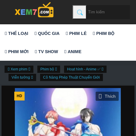
THỂ LOẠI
QUỐC GIA
PHIM LẺ
PHIM BỘ
PHIM MỚI
TV SHOW
ANIME
Xem phim
Phim bộ
Hoạt hình - Anime ✅
Viễn tưởng
Cô Nàng Phép Thuật Chuyển Giới
HD