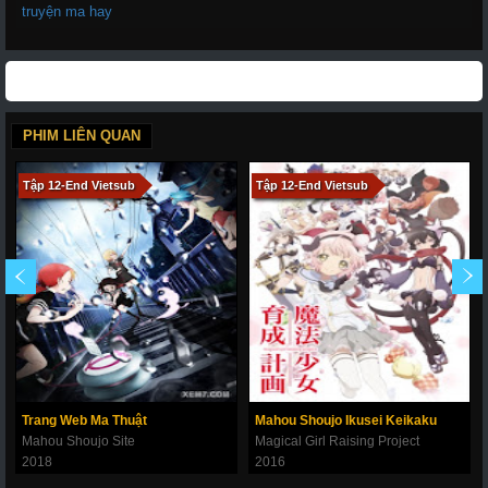
truyện ma hay
PHIM LIÊN QUAN
Tập 12-End Vietsub
Tập 12-End Vietsub
Trang Web Ma Thuật
Mahou Shoujo Ikusei Keikaku
Mahou Shoujo Site
Magical Girl Raising Project
2018
2016