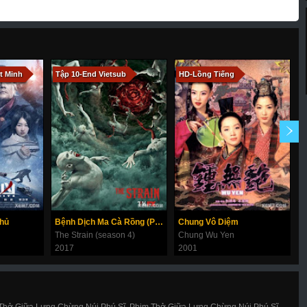
t Minh
Tập 10-End Vietsub
HD-Lồng Tiếng
T
Thủ
Bệnh Dịch Ma Cà Rồng (Phần 4)
Chung Vô Diệm
T
The Strain (season 4)
Chung Wu Yen
L
2017
2001
2
Thở Giữa Lưng Chừng Núi Phú Sĩ, Phim Thở Giữa Lưng Chừng Núi Phú Sĩ