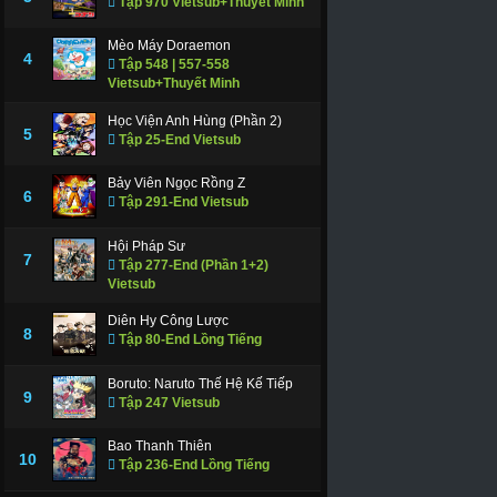
Tập 970 Vietsub+Thuyết Minh
Mèo Máy Doraemon
4
Tập 548 | 557-558
Vietsub+Thuyết Minh
Học Viện Anh Hùng (Phần 2)
5
Tập 25-End Vietsub
Bảy Viên Ngọc Rồng Z
6
Tập 291-End Vietsub
Hội Pháp Sư
7
Tập 277-End (Phần 1+2)
Vietsub
Diên Hy Công Lược
8
Tập 80-End Lồng Tiếng
Boruto: Naruto Thế Hệ Kế Tiếp
9
Tập 247 Vietsub
Bao Thanh Thiên
10
Tập 236-End Lồng Tiếng