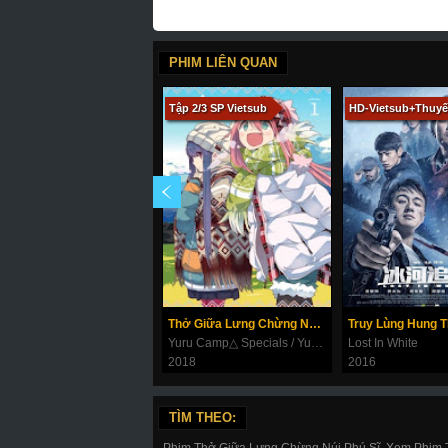
PHIM LIÊN QUAN
Tập 2/3 SP Vietsub
HD-Vietsub+Thuyế
Thở Giữa Lưng Chừng Núi Phú Sĩ: Ngoại Truyện
Truy Lùng Hung 
Yuru Camp△ Specials / Yuru Camp△: Heya Camp Episode 0
Lost In White
2018
2016
TÌM THEO:
Phim Thở Giữa Lưng Chừng Núi Phú Sĩ, Xem Phim 