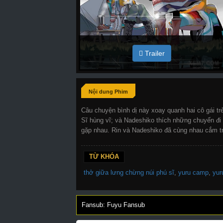
Trailer
Nội dung Phim
Câu chuyện bình dị này xoay quanh hai cô gái trẻ
Sĩ hùng vĩ; và Nadeshiko thích những chuyến đi
gặp nhau. Rin và Nadeshiko đã cùng nhau cắm tr
TỪ KHÓA
thở giữa lưng chừng núi phú sĩ
,
yuru camp
,
yur
Fansub: Fuyu Fansub