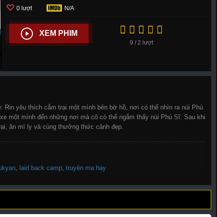
0 lượt
N/A
XEM PHIM
9 / 2 lượt
: Rin yêu thích cắm trại một mình bên bờ hồ, nơi có thế nhìn ra núi Phú
 xe một mình đến những nơi mà cô có thể ngắm thấy núi Phú Sĩ. Sau khi
ại, ăn mì ly và cùng thưởng thức cảnh đẹp.
ukyan
,
laid back camp
,
truyện ma hay