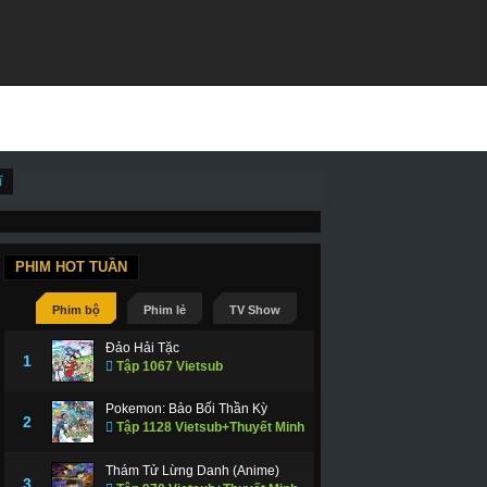
ĩ
PHIM HOT TUẦN
Phim bộ
Phim lẻ
TV Show
Đảo Hải Tặc
1
Tập 1067 Vietsub
Pokemon: Bảo Bối Thần Kỳ
2
Tập 1128 Vietsub+Thuyết Minh
Thám Tử Lừng Danh (Anime)
3