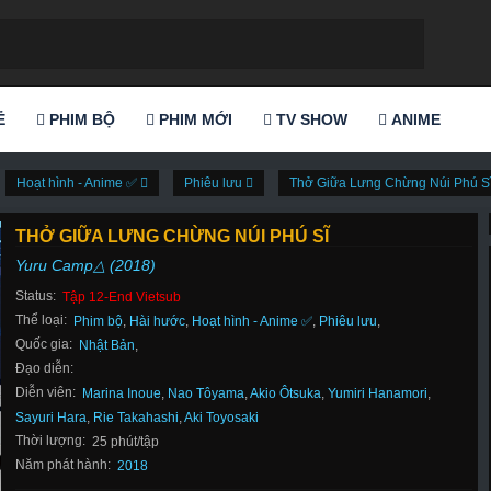
Ẻ
PHIM BỘ
PHIM MỚI
TV SHOW
ANIME
Hoạt hình - Anime ✅
Phiêu lưu
Thở Giữa Lưng Chừng Núi Phú S
THỞ GIỮA LƯNG CHỪNG NÚI PHÚ SĨ
Yuru Camp△ (2018)
Status:
Tập 12-End Vietsub
Thể loại:
Phim bộ
,
Hài hước
,
Hoạt hình - Anime ✅
,
Phiêu lưu
,
Quốc gia:
Nhật Bản
,
Đạo diễn:
Diễn viên:
Marina Inoue
,
Nao Tôyama
,
Akio Ôtsuka
,
Yumiri Hanamori
,
Sayuri Hara
,
Rie Takahashi
,
Aki Toyosaki
Thời lượng:
25 phút/tập
Năm phát hành:
2018