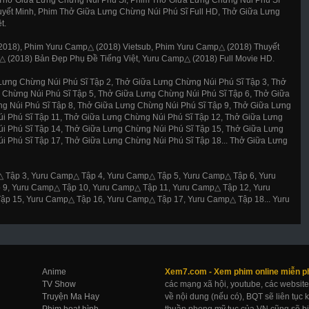
uyết Minh, Phim Thở Giữa Lưng Chừng Núi Phú Sĩ Full HD, Thở Giữa Lưng
t.
018), Phim Yuru Camp△ (2018) Vietsub, Phim Yuru Camp△ (2018) Thuyết
△ (2018) Bản Đẹp Phụ Đề Tiếng Việt, Yuru Camp△ (2018) Full Movie HD.
Lưng Chừng Núi Phú Sĩ Tập 2, Thở Giữa Lưng Chừng Núi Phú Sĩ Tập 3, Thở
 Chừng Núi Phú Sĩ Tập 5, Thở Giữa Lưng Chừng Núi Phú Sĩ Tập 6, Thở Giữa
g Núi Phú Sĩ Tập 8, Thở Giữa Lưng Chừng Núi Phú Sĩ Tập 9, Thở Giữa Lưng
i Phú Sĩ Tập 11, Thở Giữa Lưng Chừng Núi Phú Sĩ Tập 12, Thở Giữa Lưng
i Phú Sĩ Tập 14, Thở Giữa Lưng Chừng Núi Phú Sĩ Tập 15, Thở Giữa Lưng
i Phú Sĩ Tập 17, Thở Giữa Lưng Chừng Núi Phú Sĩ Tập 18... Thở Giữa Lưng
 Tập 3, Yuru Camp△ Tập 4, Yuru Camp△ Tập 5, Yuru Camp△ Tập 6, Yuru
9, Yuru Camp△ Tập 10, Yuru Camp△ Tập 11, Yuru Camp△ Tập 12, Yuru
p 15, Yuru Camp△ Tập 16, Yuru Camp△ Tập 17, Yuru Camp△ Tập 18... Yuru
Anime
Xem7.com -
Xem phim online
miễn p
TV Show
các mạng xã hội, youtube, các website
Truyện Ma Hay
về nội dung (nếu có), BQT sẽ liên tục
Phim hoạt hình
thuần phong mỹ tục của VN cũng sẽ bị 