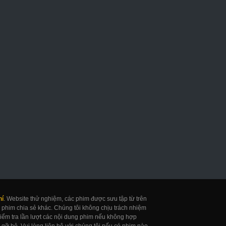
hí
. Website thử nghiệm, các phim được sưu tập từ trên
 phim chia sẻ khác. Chúng tôi không chịu trách nhiệm
 kiểm tra lần lượt các nội dung phim nếu không hợp
gỡ bỏ. Vui lòng liên hệ với chúng tôi nếu có phim nào