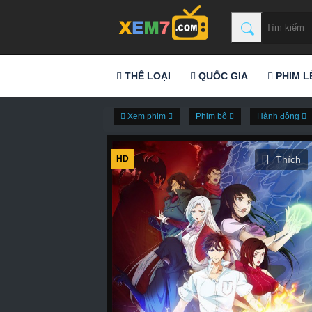
THỂ LOẠI
QUỐC GIA
PHIM L
Xem phim
Phim bộ
Hành động
HD