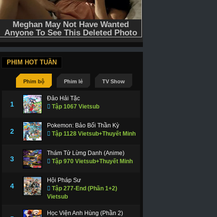
PHIM HOT TUẦN
Phim bộ
Phim lẻ
TV Show
Đảo Hải Tặc
1
Tập 1067 Vietsub
Pokemon: Bảo Bối Thần Kỳ
2
Tập 1128 Vietsub+Thuyết Minh
Thám Tử Lừng Danh (Anime)
3
 Tập 328 Vietsub
ập 8-End Vietsub
Tập 8-End Vietsub
Tập 8-End Vietsu
Tập 970 Vietsub+Thuyết Minh
Hội Pháp Sư
4
Tập 277-End (Phần 1+2)
Vietsub
Học Viện Anh Hùng (Phần 2)