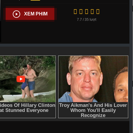
XEM PHIM
7.7 / 35 lượt