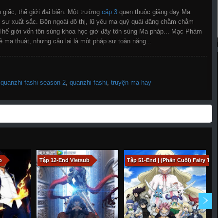
iấc, thế giới đại biến. Một trường
cấp 3
quen thuộc giảng dạy Ma
p sư xuất sắc. Bên ngoài đô thị, lũ yêu ma quỷ quái đăng chằm chằm
 Thế giới vốn tôn sùng khoa học giờ đây tôn sùng Ma pháp... Mạc Phàm
 ma thuật, nhưng cậu lại là một pháp sư toàn năng...
,
quanzhi fashi season 2
,
quanzhi fashi
,
truyện ma hay
b
Tập 12-End Vietsub
Tập 51-End | (Phần Cuối) Fairy Tail
T