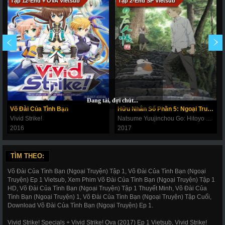
Tập 12-End + OVA Vietsub
Tập 2-End SP Vietsub
Võ Đài Của Tình Bạn
Hữu Nhân Sổ Phần 5: Ngoại Truyện
Vivid Strike!
Natsume Yuujinchou Go: Hitoyo Sakazuki / Natsume Yuujinchou Go Specials
2016
2017
TÌM THEO:
Võ Đài Của Tình Bạn (Ngoại Truyện) Tập 1, Võ Đài Của Tình Bạn (Ngoại
Truyện) Ep 1 Vietsub, Xem Phim Võ Đài Của Tình Bạn (Ngoại Truyện) Tập 1
HD, Võ Đài Của Tình Bạn (Ngoại Truyện) Tập 1 Thuyết Minh, Võ Đài Của
Tình Bạn (Ngoại Truyện) 1, Võ Đài Của Tình Bạn (Ngoại Truyện) Tập Cuối,
Download Võ Đài Của Tình Bạn (Ngoại Truyện) Ep 1.
Vivid Strike! Specials + Vivid Strike! Ova (2017) Ep 1 Vietsub, Vivid Strike!