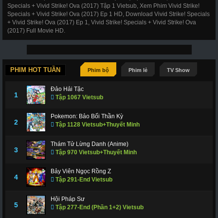
Specials + Vivid Strike! Ova (2017) Tập 1 Vietsub, Xem Phim Vivid Strike!
Specials + Vivid Strike! Ova (2017) Ep 1 HD, Download Vivid Strike! Specials
+ Vivid Strike! Ova (2017) Ep 1, Vivid Strike! Specials + Vivid Strike! Ova
(2017) Full Movie HD.
PHIM HOT TUẦN
Phim bộ
Phim lẻ
TV Show
Đảo Hải Tặc
1
Tập 1067 Vietsub
Pokemon: Bảo Bối Thần Kỳ
2
Tập 1128 Vietsub+Thuyết Minh
Thám Tử Lừng Danh (Anime)
3
Tập 970 Vietsub+Thuyết Minh
Bảy Viên Ngọc Rồng Z
4
Tập 291-End Vietsub
Hội Pháp Sư
5
Tập 277-End (Phần 1+2) Vietsub