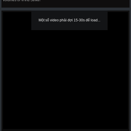
volumes of ViVid Strike!
Một số video phải đợi 15-30s để load...