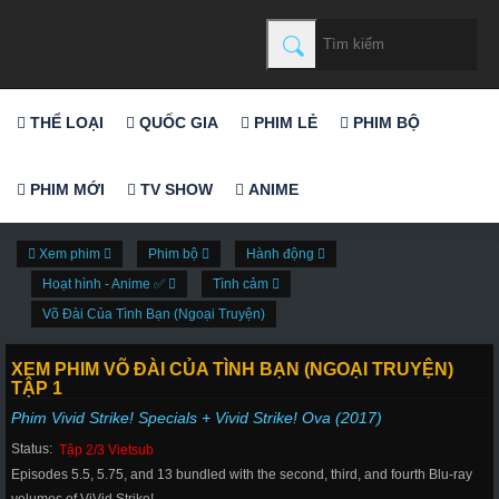
THỂ LOẠI
QUỐC GIA
PHIM LẺ
PHIM BỘ
PHIM MỚI
TV SHOW
ANIME
Xem phim
Phim bộ
Hành động
Hoạt hình - Anime ✅
Tình cảm
Võ Đài Của Tình Bạn (Ngoại Truyện)
XEM PHIM VÕ ĐÀI CỦA TÌNH BẠN (NGOẠI TRUYỆN)
TẬP 1
Phim Vivid Strike! Specials + Vivid Strike! Ova (2017)
Status:
Tập 2/3 Vietsub
Episodes 5.5, 5.75, and 13 bundled with the second, third, and fourth Blu-ray