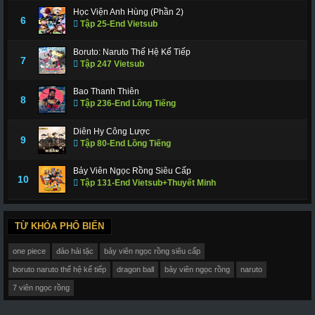
Học Viện Anh Hùng (Phần 2)
6
Tập 25-End Vietsub
Boruto: Naruto Thế Hệ Kế Tiếp
7
Tập 247 Vietsub
Bao Thanh Thiên
8
Tập 236-End Lồng Tiếng
Diên Hy Công Lược
9
Tập 80-End Lồng Tiếng
Bảy Viên Ngọc Rồng Siêu Cấp
10
Tập 131-End Vietsub+Thuyết Minh
TỪ KHÓA PHỔ BIẾN
one piece
đảo hải tặc
bảy viên ngọc rồng siêu cấp
boruto naruto thế hệ kế tiếp
dragon ball
bảy viên ngọc rồng
naruto
7 viên ngọc rồng