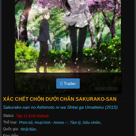
Trailer
XÁC CHẾT CHÔN DƯỚI CHÂN SAKURAKO-SAN
Sakurako-san no Ashimoto ni wa Shitai ga Umatteiru (2015)
Status:
Tập 12-End Vietsub
Thể loại:
Phim bộ
,
Hoạt hình - Anime ✅
,
Tâm lý
,
Siêu nhiên
,
Quốc gia:
Nhật Bản
,
Đạo diễn: