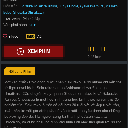
Diễn viên:
Shizuka Itô
,
Akira Ishida
,
Junya Enoki
,
Ayaka Imamura
,
Masako
Isobe
,
Shusaku Shirakawa
Thời lượng:
24 phút/tập
Năm phát hành:
2015
3 lượt
7.2
XEM PHIM
9 / 2 lượt
Nội dung Phim
Một xác chết được chôn dưới chân Sakurako, là bộ anime chuyển thể
từ light novel kỳ bí Sakurako-san no Ashimoto ni wa Shitai ga
Umatteiru. Câu chuyện xoay quanh Shoutarou Tatewaki và Sakurako
Kujyou. Shoutarou là một học sinh trung học bình thường với thái độ
nghiêm túc. Sakurako là một cô gái hơn 20 tuổi với vẻ đẹp tuyệt trần,
xuất thân từ một gia đình giàu có và có một tình yêu dành cho những
bộ xương đẹp đẽ. Hai người sống tại thành phố Asahikawa tại
Hokkaido, và cùng nhau họ dính vào nhiều vụ việc liên quan tới những
bộ xương.