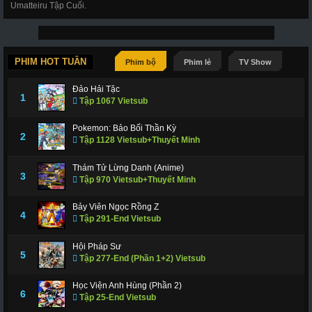
Umatteiru Tập Cuối.
PHIM HOT TUẦN
Phim bộ
Phim lẻ
TV Show
Đảo Hải Tặc
1
Tập 1067 Vietsub
Pokemon: Bảo Bối Thần Kỳ
2
Tập 1128 Vietsub+Thuyết Minh
Thám Tử Lừng Danh (Anime)
3
Tập 970 Vietsub+Thuyết Minh
Bảy Viên Ngọc Rồng Z
4
Tập 291-End Vietsub
Hội Pháp Sư
5
Tập 277-End (Phần 1+2) Vietsub
Học Viện Anh Hùng (Phần 2)
6
Tập 25-End Vietsub