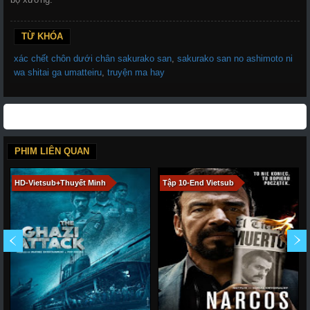
TỪ KHÓA
xác chết chôn dưới chân sakurako san
,
sakurako san no ashimoto ni
wa shitai ga umatteiru
,
truyện ma hay
PHIM LIÊN QUAN
HD-Vietsub+Thuyết Minh
Tập 10-End Vietsub