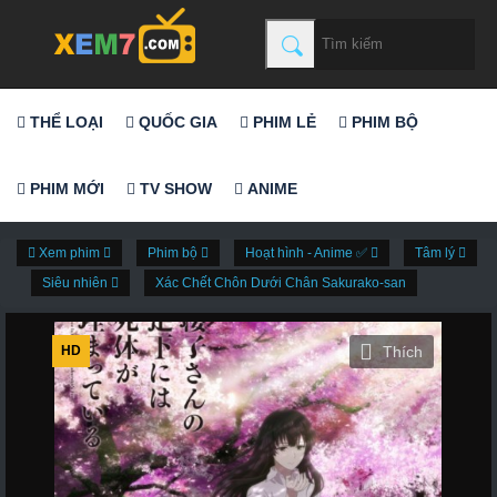
THỂ LOẠI
QUỐC GIA
PHIM LẺ
PHIM BỘ
PHIM MỚI
TV SHOW
ANIME
Xem phim
Phim bộ
Hoạt hình - Anime ✅
Tâm lý
Siêu nhiên
Xác Chết Chôn Dưới Chân Sakurako-san
HD