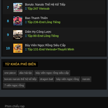
Boruto: Naruto Thế Hệ Kế Tiếp
7
Tập 247 Vietsub
Bao Thanh Thiên
8
Tập 236-End Lồng Tiếng
Diên Hy Công Lược
9
Tập 80-End Lồng Tiếng
Bảy Viên Ngọc Rồng Siêu Cấp
10
Tập 131-End Vietsub+Thuyết Minh
TỪ KHÓA PHỔ BIẾN
one piece
đảo hải tặc
bảy viên ngọc rồng siêu cấp
boruto naruto thế hệ kế tiếp
dragon ball
bảy viên ngọc rồng
naruto
7 viên ngọc rồng
Phim chiếu rạp