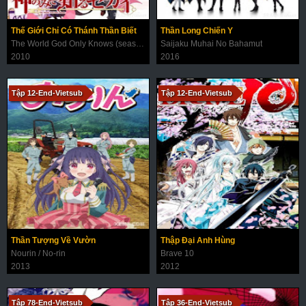
Thế Giới Chỉ Có Thánh Thần Biết
Thần Long Chiến Y
The World God Only Knows (season 1+2+3)
Saijaku Muhai No Bahamut
2010
2016
Tập 12-End-Vietsub
Tập 12-End-Vietsub
Thần Tượng Về Vườn
Thập Đại Anh Hùng
Nourin / No-rin
Brave 10
2013
2012
Tập 78-End-Vietsub
Tập 36-End-Vietsub