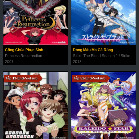
Công Chúa Phục Sinh
Dòng Máu Ma Cà Rồng
Princess Resurrection
Strike The Blood Season 1 / Strike the Blood I
2007
2013
Tập 13-End-Vietsub
Tập 51-End-Vietsub