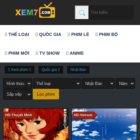
THỂ LOẠI
QUỐC GIA
PHIM LẺ
PHIM BỘ
PHIM MỚI
TV SHOW
ANIME
Xem phim
Quốc gia
Nhật Bản
HD-Thuyết Minh
HD-Vietsub