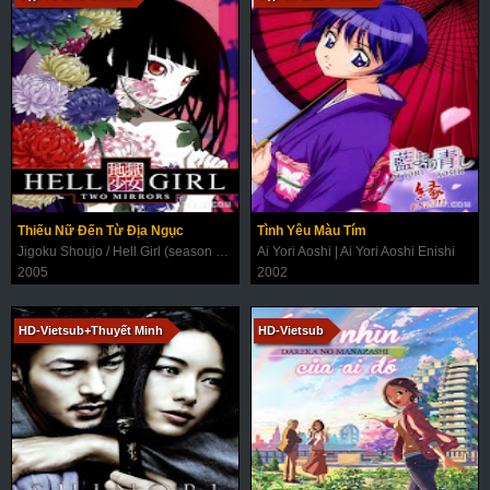
Thiếu Nữ Đến Từ Địa Ngục
Tình Yêu Màu Tím
Jigoku Shoujo / Hell Girl (season 1+2+3)
Ai Yori Aoshi | Ai Yori Aoshi Enishi
2005
2002
HD-Vietsub+Thuyết Minh
HD-Vietsub