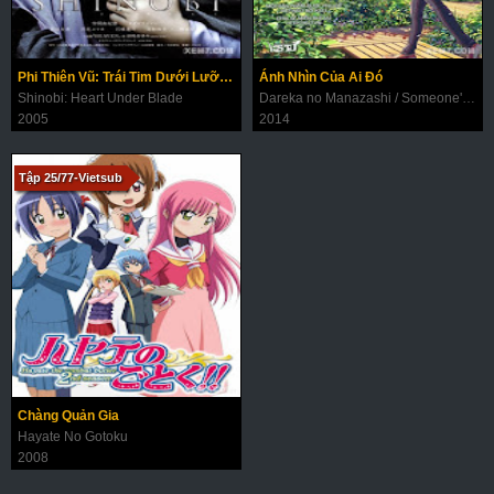
Phi Thiên Vũ: Trái Tim Dưới Lưỡi Kiếm
Ánh Nhìn Của Ai Đó
Shinobi: Heart Under Blade
Dareka no Manazashi / Someone's Gaze
2005
2014
Tập 25/77-Vietsub
Chàng Quản Gia
Hayate No Gotoku
2008