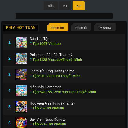
Đầu
61
62
PHIM HOT TUẦN
Phim bộ
Phim lẻ
TV Show
Đảo Hải Tặc
1
Tập 1067 Vietsub
Pokemon: Bảo Bối Thần Kỳ
2
Tập 1128 Vietsub+Thuyết Minh
Thám Tử Lừng Danh (Anime)
3
Tập 970 Vietsub+Thuyết Minh
Mèo Máy Doraemon
4
Tập 548 | 557-558 Vietsub+Thuyết Minh
Học Viện Anh Hùng (Phần 2)
5
Tập 25-End Vietsub
Bảy Viên Ngọc Rồng Z
6
Tập 291-End Vietsub