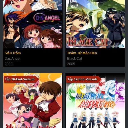
Siêu Trộm
Thám Tử Mèo Đen
D.n. Angel
Black Cat
2003
2005
Tập 36-End-Vietsub
Tập 12-End-Vietsub