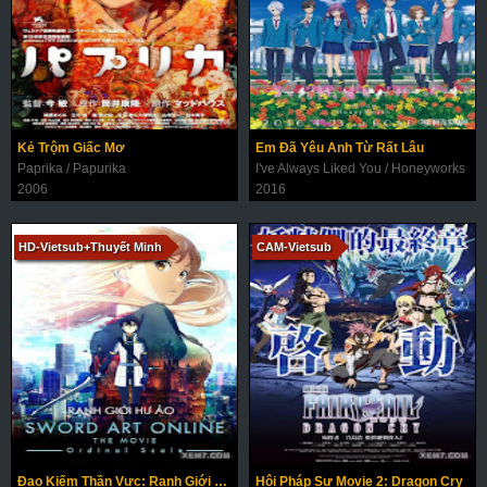
Kẻ Trộm Giấc Mơ
Em Đã Yêu Anh Từ Rất Lâu
Paprika / Papurika
I've Always Liked You / Honeyworks
2006
2016
HD-Vietsub+Thuyết Minh
CAM-Vietsub
Đao Kiếm Thần Vực: Ranh Giới Hư Ảo
Hội Pháp Sư Movie 2: Dragon Cry