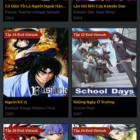
Cô Giáo Tôi Là Người Ngoài Hành Tinh
Làn Gió Mới Của Kaleido Star
Please Teacher (onegai Sensei)
Kaleido Star: New Wings
2002
2003
Tập 24-End-Vietsub
Tập 12-End-Vietsub
Người Kế Vị
Những Ngày Ở Trường
Basilisk: Kouga Ninpou Chou
School Days
2005
2007
Tập 26-End-Vietsub
Tập 24-End-Vietsub