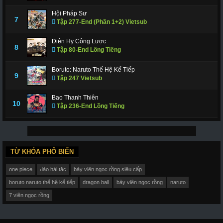
Hội Pháp Sư
7
Tập 277-End (Phần 1+2) Vietsub
Diên Hy Công Lược
8
Tập 80-End Lồng Tiếng
Boruto: Naruto Thế Hệ Kế Tiếp
9
Tập 247 Vietsub
Bao Thanh Thiên
10
Tập 236-End Lồng Tiếng
TỪ KHÓA PHỔ BIẾN
one piece
đảo hải tặc
bảy viên ngọc rồng siêu cấp
boruto naruto thế hệ kế tiếp
dragon ball
bảy viên ngọc rồng
naruto
7 viên ngọc rồng