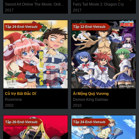
Sword Art Online The Movie: Ordinal Scale
Fairy Tail Movie 2: Dragon Cry
2017
2017
Tập 24-End-Vietsub
Tập 12-End-Vietsub
Cô Vợ Bất Đắc Dĩ
Ái Mộng Quỷ Vương
Rizelmine
Demon King Daimao
2002
2010
Tập 26-End-Vietsub
Tập 24-End-Vietsub