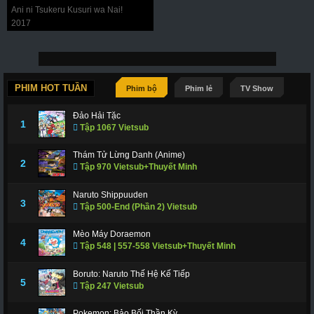
Ani ni Tsukeru Kusuri wa Nai!
2017
PHIM HOT TUẦN
Phim bộ
Phim lẻ
TV Show
Đảo Hải Tặc
1
Tập 1067 Vietsub
Thám Tử Lừng Danh (Anime)
2
Tập 970 Vietsub+Thuyết Minh
Naruto Shippuuden
3
Tập 500-End (Phần 2) Vietsub
Mèo Máy Doraemon
4
Tập 548 | 557-558 Vietsub+Thuyết Minh
Boruto: Naruto Thế Hệ Kế Tiếp
5
Tập 247 Vietsub
Pokemon: Bảo Bối Thần Kỳ