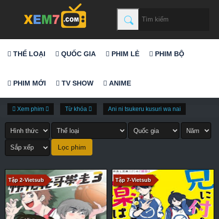
THỂ LOẠI
QUỐC GIA
PHIM LẺ
PHIM BỘ
PHIM MỚI
TV SHOW
ANIME
Xem phim
Từ khóa
Ani ni tsukeru kusuri wa nai
Tập 2-Vietsub
Tập 7-Vietsub