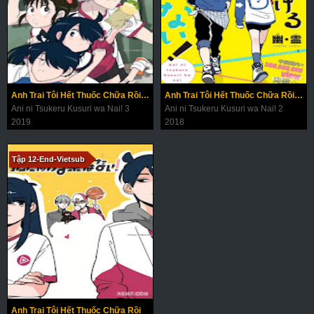
Anh Trai Tôi Hết Thuốc Chữa Rồi (Phần 3)
Anh Trai Tôi Hết Thuốc Chữa Rồi (Phần 2)
Ani ni Tsukeru Kusuri wa Nai! 3
Ani ni Tsukeru Kusuri wa Nai! 2
2019
2018
Tập 12-End-Vietsub
Anh Trai Tôi Hết Thuốc Chữa Rồi