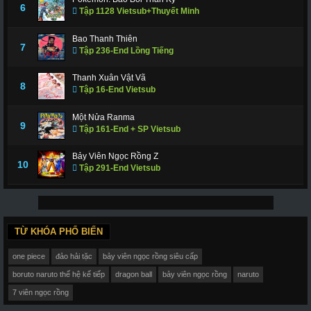
6
Tập 1128 Vietsub+Thuyết Minh
Bao Thanh Thiên
7
Tập 236-End Lồng Tiếng
Thanh Xuân Vật Vã
8
Tập 16-End Vietsub
Một Nửa Ranma
9
Tập 161-End + SP Vietsub
Bảy Viên Ngọc Rồng Z
10
Tập 291-End Vietsub
TỪ KHÓA PHỔ BIẾN
one piece
đảo hải tặc
bảy viên ngọc rồng siêu cấp
boruto naruto thế hệ kế tiếp
dragon ball
bảy viên ngọc rồng
naruto
7 viên ngọc rồng